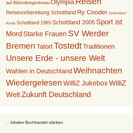
Reisen
Olympia
auf Bildzeitungsniveau
Ry Cooder
Reisevorbereitung Schottland
Schincklass'
Sport ist
Schottland 2005
Schottland 1985
Runde
SV Werder
Mord
Starke Frauen
Tostedt
Bremen
Tatort
Traditionen
Unsere Erde - unsere Welt
Weihnachten
Wahlen in Deutschland
Wiedergelesen
WilliZ
WilliZ Jukebox
Zukunft Deutschland
Welt
... lokalen Buchhandel stärken: