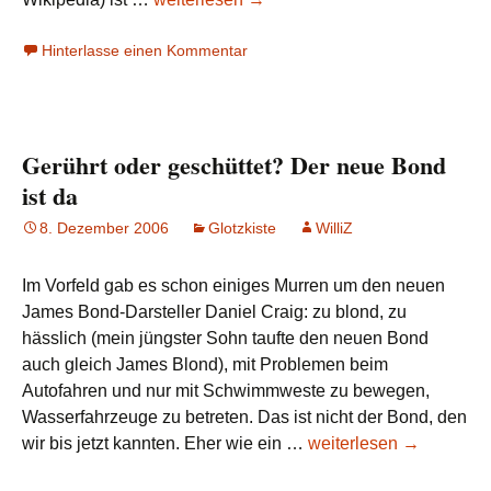
–
Hinterlasse einen Kommentar
Teil
5:
James
Bond
Gerührt oder geschüttet? Der neue Bond
und
Inspektor
ist da
Clouseau
8. Dezember 2006
Glotzkiste
WilliZ
Im Vorfeld gab es schon einiges Murren um den neuen
James Bond-Darsteller Daniel Craig: zu blond, zu
hässlich (mein jüngster Sohn taufte den neuen Bond
auch gleich James Blond), mit Problemen beim
Autofahren und nur mit Schwimmweste zu bewegen,
Wasserfahrzeuge zu betreten. Das ist nicht der Bond, den
Gerührt
wir bis jetzt kannten. Eher wie ein …
weiterlesen
→
oder