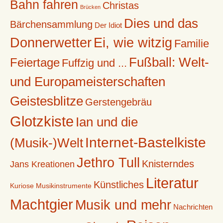
Bahn fahren
geben
Christas
Brücken
Dies und das
Bärchensammlung
Der Idiot
Donnerwetter
Ei, wie witzig
Familie
Fußball: Welt-
Feiertage
Fuffzig und ...
und Europameisterschaften
Geistesblitze
Gerstengebräu
Glotzkiste
Ian und die
Internet-Bastelkiste
(Musik-)Welt
Jethro Tull
Knisterndes
Jans Kreationen
Literatur
Künstliches
Kuriose Musikinstrumente
Machtgier
Musik und mehr
Nachrichten