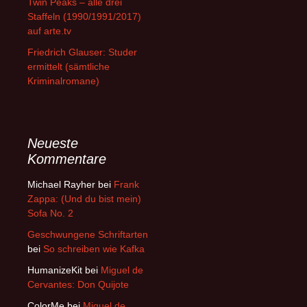
Twin Peaks – alle drei
Staffeln (1990/1991/2017)
auf arte.tv
Friedrich Glauser: Studer
ermittelt (sämtliche
Kriminalromane)
Neueste
Kommentare
Michael Rayher
bei
Frank
Zappa: (Und du bist mein)
Sofa No. 2
Geschwungene Schriftarten
bei
So schreiben wie Kafka
HumanizeKit
bei
Miguel de
Cervantes: Don Quijote
ColorMe
bei
Miguel de