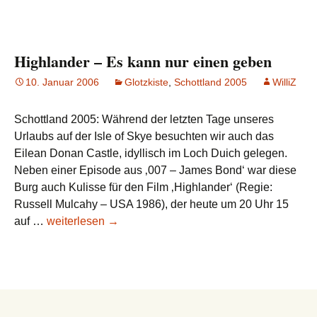
geschüttet?
Der
neue
Bond
Highlander – Es kann nur einen geben
ist
10. Januar 2006
Glotzkiste
,
Schottland 2005
WilliZ
da
Schottland 2005: Während der letzten Tage unseres
Urlaubs auf der Isle of Skye besuchten wir auch das
Eilean Donan Castle, idyllisch im Loch Duich gelegen.
Neben einer Episode aus ‚007 – James Bond‘ war diese
Burg auch Kulisse für den Film ‚Highlander‘ (Regie:
Russell Mulcahy – USA 1986), der heute um 20 Uhr 15
Highlander
auf …
weiterlesen
→
–
Es
kann
nur
einen