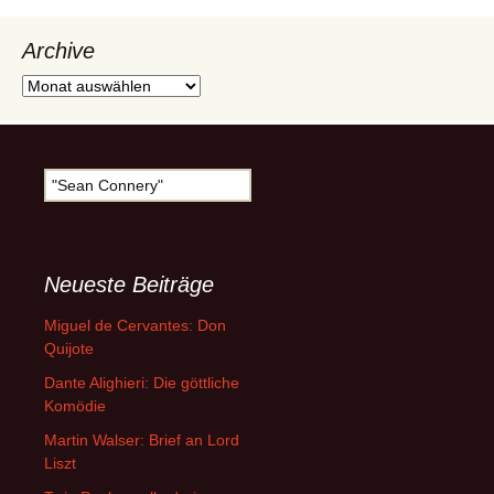
Archive
Archive
Suche
nach:
Neueste Beiträge
Miguel de Cervantes: Don
Quijote
Dante Alighieri: Die göttliche
Komödie
Martin Walser: Brief an Lord
Liszt