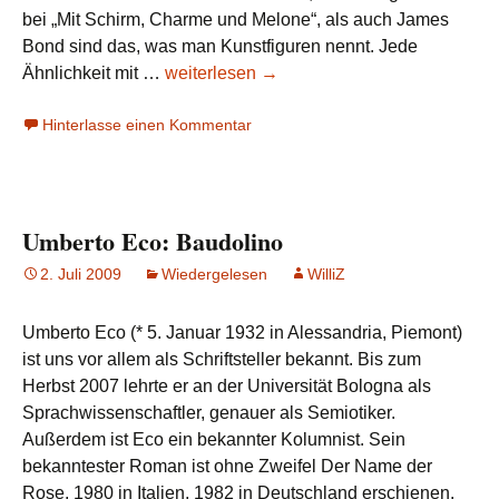
bei „Mit Schirm, Charme und Melone“, als auch James
Bond sind das, was man Kunstfiguren nennt. Jede
Emma,
Ähnlichkeit mit …
weiterlesen
→
John
Hinterlasse einen Kommentar
&
James
Umberto Eco: Baudolino
2. Juli 2009
Wiedergelesen
WilliZ
Umberto Eco (* 5. Januar 1932 in Alessandria, Piemont)
ist uns vor allem als Schriftsteller bekannt. Bis zum
Herbst 2007 lehrte er an der Universität Bologna als
Sprachwissenschaftler, genauer als Semiotiker.
Außerdem ist Eco ein bekannter Kolumnist. Sein
bekanntester Roman ist ohne Zweifel Der Name der
Rose, 1980 in Italien, 1982 in Deutschland erschienen.