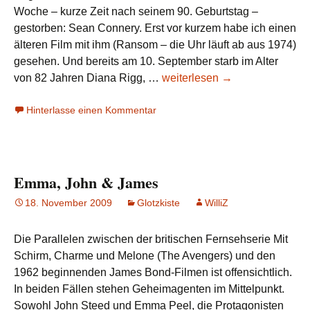
Woche – kurze Zeit nach seinem 90. Geburtstag –
gestorben: Sean Connery. Erst vor kurzem habe ich einen
älteren Film mit ihm (Ransom – die Uhr läuft ab aus 1974)
gesehen. Und bereits am 10. September starb im Alter
Good
von 82 Jahren Diana Rigg, …
weiterlesen
→
bye,
Hinterlasse einen Kommentar
Emma
Peel
–
Good
Emma, John & James
bye,
James
18. November 2009
Glotzkiste
WilliZ
Bond
Die Parallelen zwischen der britischen Fernsehserie Mit
Schirm, Charme und Melone (The Avengers) und den
1962 beginnenden James Bond-Filmen ist offensichtlich.
In beiden Fällen stehen Geheimagenten im Mittelpunkt.
Sowohl John Steed und Emma Peel, die Protagonisten