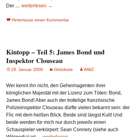
Umberto
Der …
weiterlesen
→
Eco:
Hinterlasse einen Kommentar
Baudolino
Kintopp – Teil 5: James Bond und
Inspektor Clouseau
19. Januar 2008
Glotzkiste
WilliZ
Wer kennt ihn nicht, den Geheimagenten ihrer
königlichen Majestät mit der Lizenz zum Töten: Bond,
James Bond! Aber auch der trottelige französische
Polizeiinspektor Clouseau dürfte vielen bekannt sein: der
Flic mit dem heißen Blick. Beide sind längst Kult! Und
beide werden für mich nur durch jeweils einen
Schauspieler verkörpert: Sean Connery (siehe auch
Kintopp
Wikipedia) ist …
weiterlesen
→