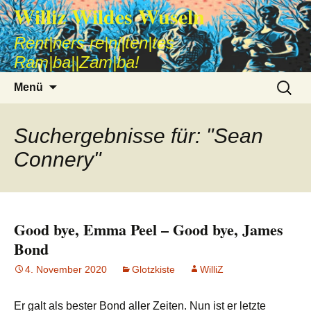
Williz Wildes Wuseln
Rent|ners re|ni|ten|tes
Ram|ba||Zam|ba!
Zum
Suche
Menü
Inhalt
nach:
springen
Suchergebnisse für: "Sean
Connery"
Good bye, Emma Peel – Good bye, James
Bond
4. November 2020
Glotzkiste
WilliZ
Er galt als bester Bond aller Zeiten. Nun ist er letzte