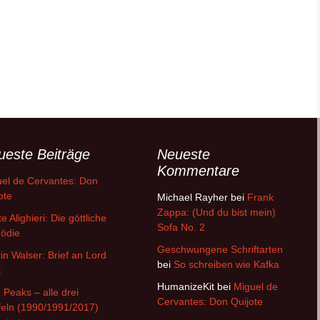
ueste Beiträge
Neueste
Kommentare
el de Cervantes: Don
ote
Michael Rayher
bei
Frank
Zappa: (Und du bist mein)
e Alighieri: Die göttliche
Sofa No. 2
ödie
Geschwungene Schriftarten
in Walser: Brief an Lord
bei
So schreiben wie Kafka
t
HumanizeKit
bei
Miguel de
 Peaks – alle drei
Cervantes: Don Quijote
feln (1990/1991/2017)