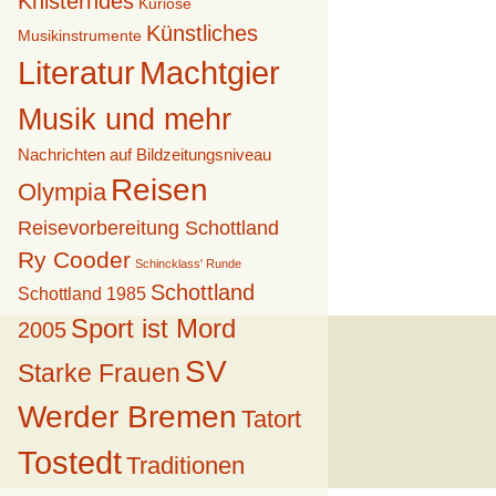
Knisterndes
Kuriose
Künstliches
Musikinstrumente
Literatur
Machtgier
Musik und mehr
Nachrichten auf Bildzeitungsniveau
Reisen
Olympia
Reisevorbereitung Schottland
Ry Cooder
Schincklass' Runde
Schottland
Schottland 1985
Sport ist Mord
2005
SV
Starke Frauen
Werder Bremen
Tatort
Tostedt
Traditionen