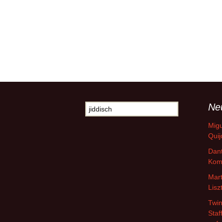
Ne
Suche
nach:
Migu
Quij
Dant
Kom
Mart
Lisz
Twin
Staf