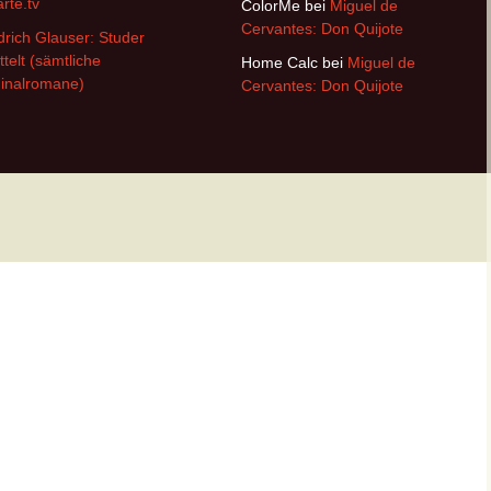
arte.tv
ColorMe
bei
Miguel de
Cervantes: Don Quijote
drich Glauser: Studer
ttelt (sämtliche
Home Calc
bei
Miguel de
inalromane)
Cervantes: Don Quijote