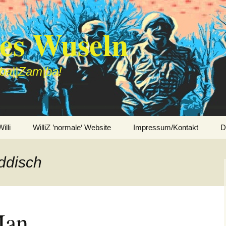
des Wuseln
|ba||Zam|ba!
lli
WilliZ ’normale‘ Website
Impressum/Kontakt
D
iddisch
Man