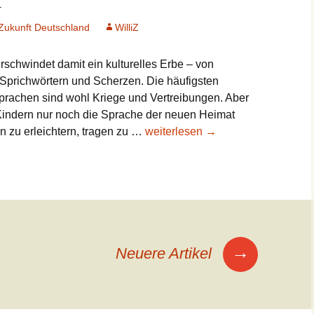
Zukunft Deutschland
WilliZ
schwindet damit ein kulturelles Erbe – von
Sprichwörtern und Scherzen. Die häufigsten
prachen sind wohl Kriege und Vertreibungen. Aber
 Kindern nur noch die Sprache der neuen Heimat
Bedrohte
n zu erleichtern, tragen zu …
weiterlesen
→
Sprachen
in
Deutschland
→
Neuere Artikel