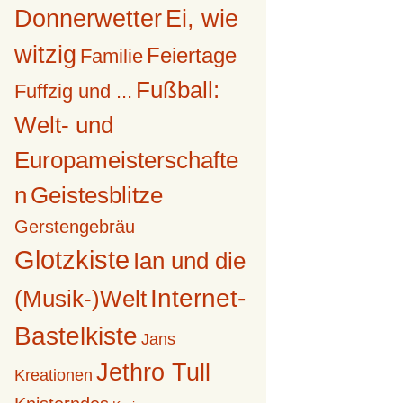
Donnerwetter
Ei, wie
witzig
Feiertage
Familie
Fußball:
Fuffzig und ...
Welt- und
Europameisterschafte
n
Geistesblitze
Gerstengebräu
Glotzkiste
Ian und die
Internet-
(Musik-)Welt
Bastelkiste
Jans
Jethro Tull
Kreationen