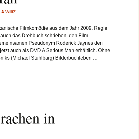
WilliZ
ikanische Filmkomödie aus dem Jahr 2009. Regie
e auch das Drehbuch schrieben, den Film
m gemeinsamen Pseudonym Roderick Jaynes den
 jetzt auch als DVD A Serious Man erhältlich. Ohne
A
pniks (Michael Stuhlbarg) Bilderbuchleben …
Serious
Man
rachen in
d