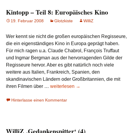
Kintopp – Teil 8: Europäisches Kino
19. Februar 2008
Glotzkiste
WilliZ
Wer kennt sie nicht die großen europäischen Regisseure,
die ein eigenständiges Kino in Europa geprägt haben.
Für mich ragen u.a. Claude Chabrol, François Truffaut
und Ingmar Bergman aus der hervorragenden Gilde der
Regisseure hervor. Aber es gibt natürlich noch viele
weitere aus Italien, Frankreich, Spanien, den
skandinavischen Ländern oder Großbritannien, die mit
Kintopp
ihren Filmen über …
weiterlesen
→
–
Hinterlasse einen Kommentar
Teil
8:
Europäisches
Kino
WilliZ ‚Gedankenspitter‘ (4)