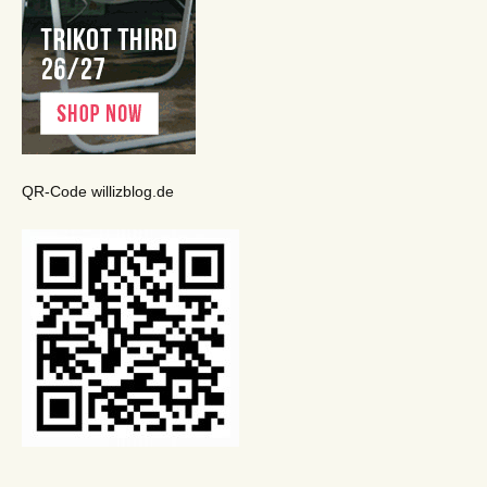
QR-Code willizblog.de