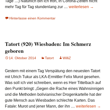
Tage …) Natürlich bin ich froh, in Corona-Zeiten nicht
Ein
mehr Tag für Tag stundenlang zur …
weiterlesen
→
Jahr
Hinterlasse einen Kommentar
Rentnerdasein
Tatort (920) Wiesbaden: Im Schmerz
geboren
14. Oktober 2014
Tatort
WilliZ
Gestern mit einem Tag Verspätung den neuesten Tatort
mit Ulrich Tukur als LKA-Ermittler Felix Murot gesehen.
Was soll ich viel schreiben, wenn es Herr Tittelbach auf
den Punkt bringt: „Gegen die Rache eines Wahnsinnigen
und die Methoden bolivianischer Drogenkartelle hat der
gute Mensch aus Wiesbaden schlechte Karten. Das
Tatort
Fatale: Murot und jener Mann, der ihn …
weiterlesen
→