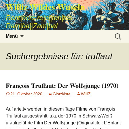
Williz Wildes Wuseln
Rent|ners re|ni|ten|tes
Ram|ba||Zam|ba!
Zum
Suche
Menü
Inhalt
nach:
springen
Suchergebnisse für: truffaut
François Truffaut: Der Wolfsjunge (1970)
21. Oktober 2020
Glotzkiste
WilliZ
Auf arte.tv werden in diesem Tage Filme von François
Truffaut ausgestrahlt, u.a. der 1970 in Schwarz/Weiß
uraufgeführte Film Der Wolfsjunge (Originaltitel: L’Enfant