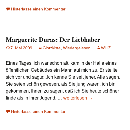
(920)
Hinterlasse einen Kommentar
Wiesbaden:
Im
Schmerz
geboren
Marguerite Duras: Der Liebhaber
7. Mai 2009
Glotzkiste
,
Wiedergelesen
WilliZ
Eines Tages, ich war schon alt, kam in der Halle eines
öffentlichen Gebäudes ein Mann auf mich zu. Er stellte
sich vor und sagte: „Ich kenne Sie seit jeher. Alle sagen,
Sie seien schön gewesen, als Sie jung waren, ich bin
gekommen, Ihnen zu sagen, daß ich Sie heute schöner
Marguerite
finde als in Ihrer Jugend, …
weiterlesen
→
Duras:
Hinterlasse einen Kommentar
Der
Liebhaber