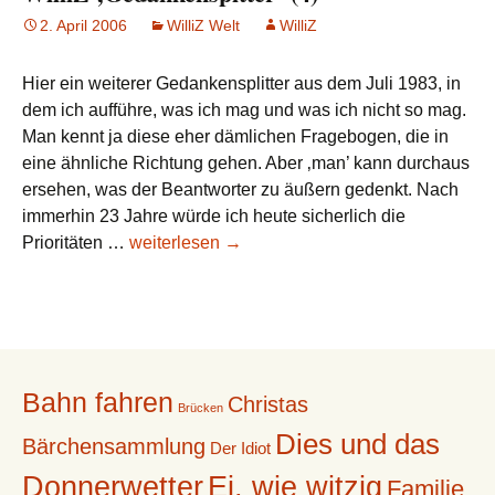
2. April 2006
WilliZ Welt
WilliZ
Hier ein weiterer Gedankensplitter aus dem Juli 1983, in
dem ich aufführe, was ich mag und was ich nicht so mag.
Man kennt ja diese eher dämlichen Fragebogen, die in
eine ähnliche Richtung gehen. Aber ‚man’ kann durchaus
ersehen, was der Beantworter zu äußern gedenkt. Nach
immerhin 23 Jahre würde ich heute sicherlich die
WilliZ
Prioritäten …
weiterlesen
→
‚Gedankenspitter‘
(4)
Bahn fahren
Christas
Brücken
Dies und das
Bärchensammlung
Der Idiot
Donnerwetter
Ei, wie witzig
Familie