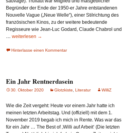
sauvage). Truffaut war Mitglied und maßgeblicher
Begründer der Ende der 1950-er Jahre entstandenen
Nouvelle Vague („Neue Welle“), einer Stilrichtung des
französischen Kinos, zu der weitere bedeutende
Regisseure wie Jean-Luc Godard, Claude Chabrol und
François
…
weiterlesen
→
Truffaut:
Hinterlasse einen Kommentar
Der
Wolfsjunge
(1970)
Ein Jahr Rentnerdasein
30. Oktober 2020
Glotzkiste
,
Literatur
WilliZ
Wie die Zeit vergeht: Heute vor einem Jahr hatte ich
meinen letzten Arbeitstag. Und (offiziell) mit dem 1.
November 2019 begab ich mich in Rente. Was war das
für ein Jahr … The Best of ‚Willi auf Arbeit‘ (Die letzten