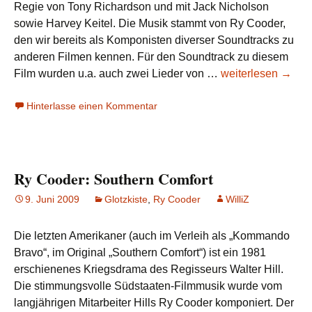
Regie von Tony Richardson und mit Jack Nicholson
sowie Harvey Keitel. Die Musik stammt von Ry Cooder,
den wir bereits als Komponisten diverser Soundtracks zu
anderen Filmen kennen. Für den Soundtrack zu diesem
Ry
Film wurden u.a. auch zwei Lieder von …
weiterlesen
→
Cooder:
Hinterlasse einen Kommentar
The
Border
Ry Cooder: Southern Comfort
9. Juni 2009
Glotzkiste
,
Ry Cooder
WilliZ
Die letzten Amerikaner (auch im Verleih als „Kommando
Bravo“, im Original „Southern Comfort“) ist ein 1981
erschienenes Kriegsdrama des Regisseurs Walter Hill.
Die stimmungsvolle Südstaaten-Filmmusik wurde vom
langjährigen Mitarbeiter Hills Ry Cooder komponiert. Der