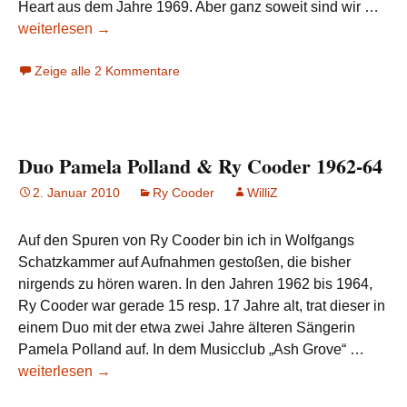
Jack
Heart aus dem Jahre 1969. Aber ganz soweit sind wir …
DeS
weiterlesen
→
&
Zeige alle 2 Kommentare
Ry
Coo
im
Ash
Duo Pamela Polland & Ry Cooder 1962-64
Gro
(03.
2. Januar 2010
Ry Cooder
WilliZ
Auf den Spuren von Ry Cooder bin ich in Wolfgangs
Schatzkammer auf Aufnahmen gestoßen, die bisher
nirgends zu hören waren. In den Jahren 1962 bis 1964,
Ry Cooder war gerade 15 resp. 17 Jahre alt, trat dieser in
einem Duo mit der etwa zwei Jahre älteren Sängerin
Duo
Pamela Polland auf. In dem Musicclub „Ash Grove“ …
Pamel
weiterlesen
→
Pollan