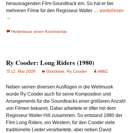
herausragenden Film-Soundtrack ein. So hat er bei
Ry
mehreren Filme für den Regisseur Walter …
weiterlesen
Cooder:
→
The
Hinterlasse einen Kommentar
End
of
Violence
Ry Cooder: Long Riders (1980)
12. Mai 2009
Glotzkiste
,
Ry Cooder
WilliZ
Neben seinen diversen Ausflügen in die Weltmusik
wurde Ry Cooder auch für seine Komposition und
Arrangements für die Soundtracks einer größeren Anzahl
von Filmen bekannt. Dabei arbeitete er öfter mit dem
Regisseur Walter Hill zusammen. So entstand 1980 der
Film Long Riders, ein Western, für den Cooder viele
traditionelle Lieder verarbeitete, aber neben David