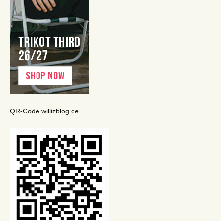
QR-Code willizblog.de