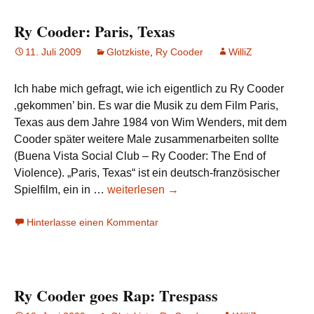
live
Ry Cooder: Paris, Texas
in
Japan
11. Juli 2009
Glotzkiste
,
Ry Cooder
WilliZ
1979
Ich habe mich gefragt, wie ich eigentlich zu Ry Cooder
‚gekommen’ bin. Es war die Musik zu dem Film Paris,
Texas aus dem Jahre 1984 von Wim Wenders, mit dem
Cooder später weitere Male zusammenarbeiten sollte
(Buena Vista Social Club – Ry Cooder: The End of
Violence). „Paris, Texas“ ist ein deutsch-französischer
Ry
Spielfilm, ein in …
weiterlesen
→
Cooder:
Hinterlasse einen Kommentar
Paris,
Texas
Ry Cooder goes Rap: Trespass