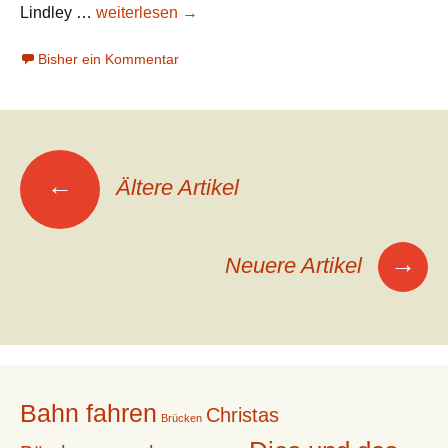
Ry
Lindley …
weiterlesen
→
Cooder:
Bisher ein Kommentar
Long
Riders
(1980)
Beitrags-
←
Ältere Artikel
Navigation
→
Neuere Artikel
Bahn fahren
Christas
Brücken