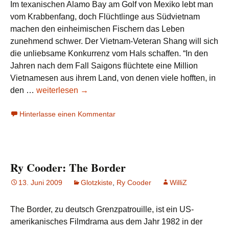
Im texanischen Alamo Bay am Golf von Mexiko lebt man
vom Krabbenfang, doch Flüchtlinge aus Südvietnam
machen den einheimischen Fischern das Leben
zunehmend schwer. Der Vietnam-Veteran Shang will sich
die unliebsame Konkurrenz vom Hals schaffen. “In den
Jahren nach dem Fall Saigons flüchtete eine Million
Vietnamesen aus ihrem Land, von denen viele hofften, in
Ry
den …
weiterlesen
→
Cooder:
Hinterlasse einen Kommentar
Alamo
Bay
Ry Cooder: The Border
13. Juni 2009
Glotzkiste
,
Ry Cooder
WilliZ
The Border, zu deutsch Grenzpatrouille, ist ein US-
amerikanisches Filmdrama aus dem Jahr 1982 in der