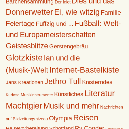
Dies und das
Bärchensammlung
Der Idiot
Donnerwetter
Ei, wie witzig
Familie
Fußball: Welt-
Feiertage
Fuffzig und ...
und Europameisterschaften
Geistesblitze
Gerstengebräu
Glotzkiste
Ian und die
Internet-Bastelkiste
(Musik-)Welt
Jethro Tull
Knisterndes
Jans Kreationen
Literatur
Künstliches
Kuriose Musikinstrumente
Machtgier
Musik und mehr
Nachrichten
Reisen
Olympia
auf Bildzeitungsniveau
Ry Cooder
Reisevorbereitung Schottland