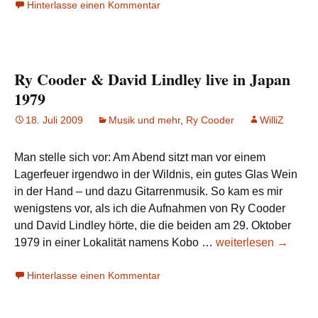
Hinterlasse einen Kommentar
&
Ry
Coode
1962-
Ry Cooder & David Lindley live in Japan
64
1979
18. Juli 2009
Musik und mehr
,
Ry Cooder
WilliZ
Man stelle sich vor: Am Abend sitzt man vor einem
Lagerfeuer irgendwo in der Wildnis, ein gutes Glas Wein
in der Hand – und dazu Gitarrenmusik. So kam es mir
wenigstens vor, als ich die Aufnahmen von Ry Cooder
und David Lindley hörte, die die beiden am 29. Oktober
Ry
1979 in einer Lokalität namens Kobo …
weiterlesen
→
Cooder
Hinterlasse einen Kommentar
&
David
Lindley