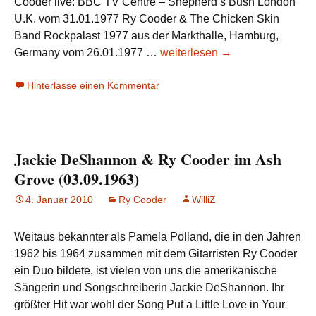
Cooder live: BBC TV Centre – Shepherd’s Bush London
U.K. vom 31.01.1977 Ry Cooder & The Chicken Skin
Band Rockpalast 1977 aus der Markthalle, Hamburg,
Carlos
Germany vom 26.01.1977 …
weiterlesen
→
Santana
Hinterlasse einen Kommentar
&
Ry
Cooder:
The
Jackie DeShannon & Ry Cooder im Ash
Healer
Grove (03.09.1963)
4. Januar 2010
Ry Cooder
WilliZ
Weitaus bekannter als Pamela Polland, die in den Jahren
1962 bis 1964 zusammen mit dem Gitarristen Ry Cooder
ein Duo bildete, ist vielen von uns die amerikanische
Sängerin und Songschreiberin Jackie DeShannon. Ihr
größter Hit war wohl der Song Put a Little Love in Your