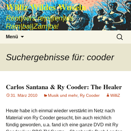
Williz Wildes Wuseln
Rent|ners re|ni|ten|tes
Ram|ba||Zam|ba!
Zum
Suche
Menü
Inhalt
nach:
springen
Suchergebnisse für: cooder
Carlos Santana & Ry Cooder: The Healer
31. März 2010
Musik und mehr
,
Ry Cooder
WilliZ
Heute habe ich einmal wieder verstärkt im Netz nach
Material von Ry Cooder gesucht, bin auch reichlich
fündig geworden, u.a. fand ich eine ganze DVD mit Ry