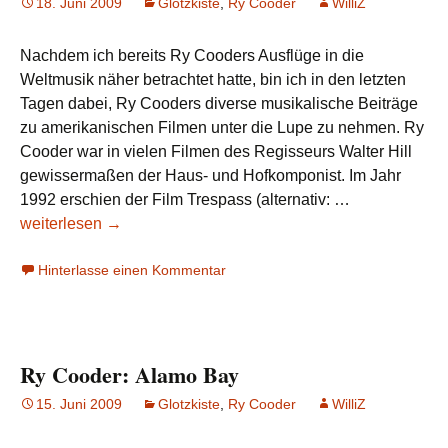
18. Juni 2009
Glotzkiste
,
Ry Cooder
WilliZ
Nachdem ich bereits Ry Cooders Ausflüge in die
Weltmusik näher betrachtet hatte, bin ich in den letzten
Tagen dabei, Ry Cooders diverse musikalische Beiträge
zu amerikanischen Filmen unter die Lupe zu nehmen. Ry
Cooder war in vielen Filmen des Regisseurs Walter Hill
gewissermaßen der Haus- und Hofkomponist. Im Jahr
Ry
1992 erschien der Film Trespass (alternativ: …
Cooder
weiterlesen
→
goes
Hinterlasse einen Kommentar
Rap:
Trespass
Ry Cooder: Alamo Bay
15. Juni 2009
Glotzkiste
,
Ry Cooder
WilliZ