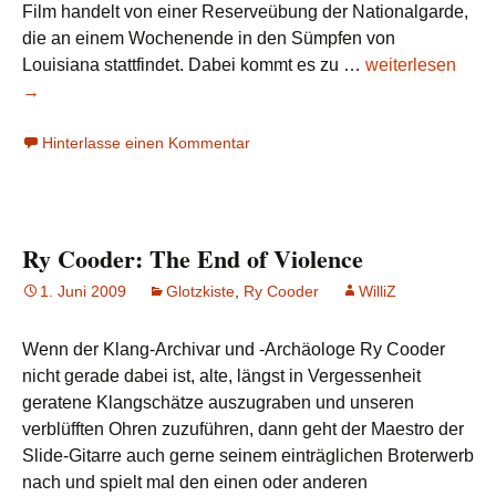
Film handelt von einer Reserveübung der Nationalgarde,
die an einem Wochenende in den Sümpfen von
Ry
Louisiana stattfindet. Dabei kommt es zu …
weiterlesen
Cooder:
→
Southern
Hinterlasse einen Kommentar
Comfort
Ry Cooder: The End of Violence
1. Juni 2009
Glotzkiste
,
Ry Cooder
WilliZ
Wenn der Klang-Archivar und -Archäologe Ry Cooder
nicht gerade dabei ist, alte, längst in Vergessenheit
geratene Klangschätze auszugraben und unseren
verblüfften Ohren zuzuführen, dann geht der Maestro der
Slide-Gitarre auch gerne seinem einträglichen Broterwerb
nach und spielt mal den einen oder anderen