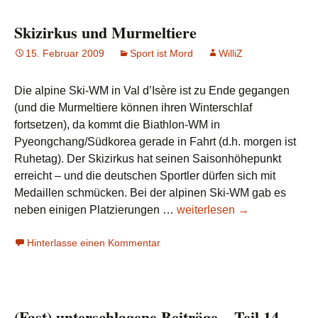
Skizirkus und Murmeltiere
15. Februar 2009
Sport ist Mord
WilliZ
Die alpine Ski-WM in Val d’Isère ist zu Ende gegangen
(und die Murmeltiere können ihren Winterschlaf
fortsetzen), da kommt die Biathlon-WM in
Pyeongchang/Südkorea gerade in Fahrt (d.h. morgen ist
Ruhetag). Der Skizirkus hat seinen Saisonhöhepunkt
erreicht – und die deutschen Sportler dürfen sich mit
Medaillen schmücken. Bei der alpinen Ski-WM gab es
Skizirkus
neben einigen Platzierungen …
weiterlesen
→
und
Hinterlasse einen Kommentar
Murmeltiere
(Fast) unterschlagene Beiträge – Teil 14