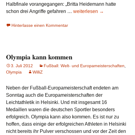
Halbfinale vorangegangen: „Britta Heidemann hatte
London
schon drei Angriffe gefahren …
weiterlesen
→
Calling
Hinterlasse einen Kommentar
(4):
Endlich
die
erste
Olympia kann kommen
Medaille
3. Juli 2012
Fußball: Welt- und Europameisterschaften
,
Olympia
WilliZ
Neben der Fußball-Europameisterschaft endeten am
Sonntag auch die Europameisterschaften der
Leichtathletik in Helsinki. Und mit insgesamt 16
Medaillen waren die deutschen Sportler besonders
erfolgreich. Olympia kann also kommen. Es ist nur zu
hoffen, dass einige der erfolgreichen Athleten in Helsinki
nicht bereits ihr Pulver verschossen und vor der Zeit den