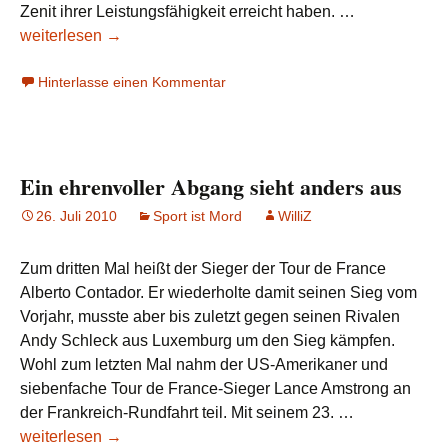
Olympia
Zenit ihrer Leistungsfähigkeit erreicht haben. …
kann
weiterlesen
→
kommen
Hinterlasse einen Kommentar
Ein ehrenvoller Abgang sieht anders aus
26. Juli 2010
Sport ist Mord
WilliZ
Zum dritten Mal heißt der Sieger der Tour de France
Alberto Contador. Er wiederholte damit seinen Sieg vom
Vorjahr, musste aber bis zuletzt gegen seinen Rivalen
Andy Schleck aus Luxemburg um den Sieg kämpfen.
Wohl zum letzten Mal nahm der US-Amerikaner und
siebenfache Tour de France-Sieger Lance Amstrong an
Ein
der Frankreich-Rundfahrt teil. Mit seinem 23. …
ehrenvoller
weiterlesen
→