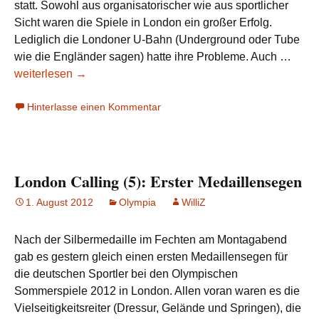
statt. Sowohl aus organisatorischer wie aus sportlicher
Sicht waren die Spiele in London ein großer Erfolg.
Lediglich die Londoner U-Bahn (Underground oder Tube
Lond
wie die Engländer sagen) hatte ihre Probleme. Auch …
Calli
weiterlesen
→
(11):
Hinterlasse einen Kommentar
Bolt
mach
den
Unter
London Calling (5): Erster Medaillensegen
1. August 2012
Olympia
WilliZ
Nach der Silbermedaille im Fechten am Montagabend
gab es gestern gleich einen ersten Medaillensegen für
die deutschen Sportler bei den Olympischen
Sommerspiele 2012 in London. Allen voran waren es die
Vielseitigkeitsreiter (Dressur, Gelände und Springen), die