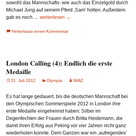
sowohl das Mannschafts- wie auch das Einzelgold durch
Michael Jung auf seinem Pferd ‚Sam’ holten. Außerdem
London
gab es noch …
weiterlesen
→
Calling
Hinterlasse einen Kommentar
(5):
Erster
Medaillensegen
London Calling (4): Endlich die erste
Medaille
31. Juli 2012
Olympia
WilliZ
Es hat lange gedauert, bis die deutschen Mannschaft bei
den Olympischen Sommerspiele 2012 in London ihre
erste Medaille eingeheimst haben: Silber im
Degenfechten der Frauen durch Britta Heidemann, die
damit ihren Erfolg aus Peking vor vier Jahren nicht ganz
wiederholen konnte. Dem Ganzen war ein ‚aufregendes’