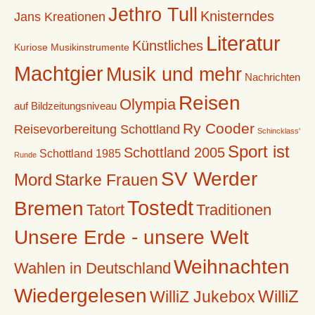
Jethro Tull
Knisterndes
Jans Kreationen
Literatur
Künstliches
Kuriose Musikinstrumente
Machtgier
Musik und mehr
Nachrichten
Reisen
Olympia
auf Bildzeitungsniveau
Ry Cooder
Reisevorbereitung Schottland
Schincklass'
Sport ist
Schottland 2005
Schottland 1985
Runde
SV Werder
Mord
Starke Frauen
Tostedt
Bremen
Tatort
Traditionen
Unsere Erde - unsere Welt
Weihnachten
Wahlen in Deutschland
Wiedergelesen
WilliZ
WilliZ Jukebox