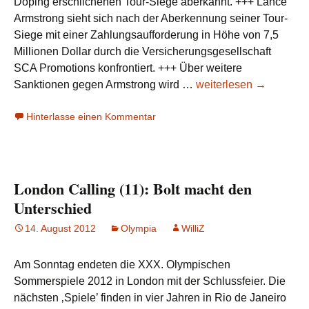
Doping erschlichenen Tour-Siege aberkannt. +++ Lance
Armstrong sieht sich nach der Aberkennung seiner Tour-
Siege mit einer Zahlungsaufforderung in Höhe von 7,5
Millionen Dollar durch die Versicherungsgesellschaft
SCA Promotions konfrontiert. +++ Über weitere
Es
Sanktionen gegen Armstrong wird …
weiterlesen
→
ist
Hinterlasse einen Kommentar
aus,
Lance
Armstrong!
London Calling (11): Bolt macht den
Unterschied
14. August 2012
Olympia
WilliZ
Am Sonntag endeten die XXX. Olympischen
Sommerspiele 2012 in London mit der Schlussfeier. Die
nächsten ‚Spiele’ finden in vier Jahren in Rio de Janeiro