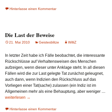
Abgang
Hinterlasse einen Kommentar
sieht
anders
aus
Die Last der Beweise
21. Mai 2010
Geistesblitze
WilliZ
In letzter Zeit habe ich Fälle beobachtet, die interessante
Rückschlüsse auf Verhaltensweisen des Menschen
aufzeigen, wenn dieser unter Anklage steht. In all diesen
Fällen wird die zur Last gelegte Tat zunächst geleugnet,
auch dann, wenn Indizien den Rückschluss auf das
Vorliegen einer Tat(sache) zulassen (ein Indiz ist im
Die
Allgemeinen mehr als eine Behauptung, aber weniger …
Las
weiterlesen
→
der
Hinterlasse einen Kommentar
Bew