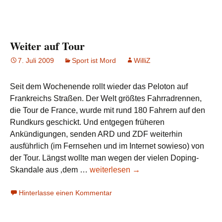
Weiter auf Tour
7. Juli 2009
Sport ist Mord
WilliZ
Seit dem Wochenende rollt wieder das Peloton auf
Frankreichs Straßen. Der Welt größtes Fahrradrennen,
die Tour de France, wurde mit rund 180 Fahrern auf den
Rundkurs geschickt. Und entgegen früheren
Ankündigungen, senden ARD und ZDF weiterhin
ausführlich (im Fernsehen und im Internet sowieso) von
der Tour. Längst wollte man wegen der vielen Doping-
Weiter
Skandale aus ‚dem …
weiterlesen
→
auf
Hinterlasse einen Kommentar
Tour