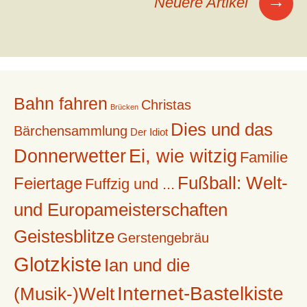
→
Neuere Artikel
Bahn fahren
Christas
Brücken
Dies und das
Bärchensammlung
Der Idiot
Donnerwetter
Ei, wie witzig
Familie
Fußball: Welt-
Feiertage
Fuffzig und ...
und Europameisterschaften
Geistesblitze
Gerstengebräu
Glotzkiste
Ian und die
Internet-Bastelkiste
(Musik-)Welt