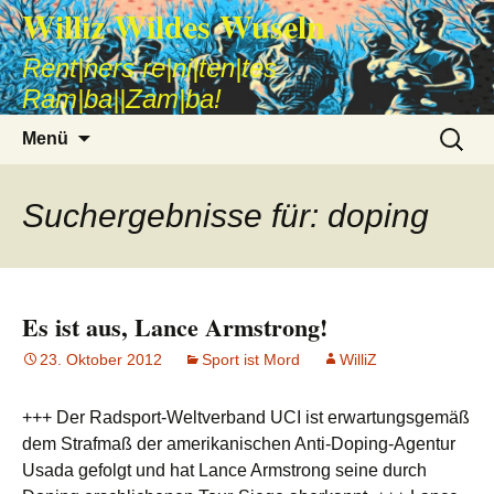
Williz Wildes Wuseln
Rent|ners re|ni|ten|tes
Ram|ba||Zam|ba!
Zum
Suche
Menü
Inhalt
nach:
springen
Suchergebnisse für: doping
Es ist aus, Lance Armstrong!
23. Oktober 2012
Sport ist Mord
WilliZ
+++ Der Radsport-Weltverband UCI ist erwartungsgemäß
dem Strafmaß der amerikanischen Anti-Doping-Agentur
Usada gefolgt und hat Lance Armstrong seine durch