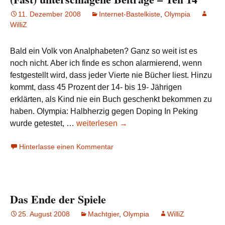
11. Dezember 2008
Internet-Bastelkiste
,
Olympia
WilliZ
Bald ein Volk von Analphabeten? Ganz so weit ist es
noch nicht. Aber ich finde es schon alarmierend, wenn
festgestellt wird, dass jeder Vierte nie Bücher liest. Hinzu
kommt, dass 45 Prozent der 14- bis 19- Jährigen
erklärten, als Kind nie ein Buch geschenkt bekommen zu
haben. Olympia: Halbherzig gegen Doping In Peking
(Fast)
wurde getestet, …
weiterlesen
→
unterschlagene
Hinterlasse einen Kommentar
Beiträge
–
Teil
14
Das Ende der Spiele
25. August 2008
Machtgier
,
Olympia
WilliZ