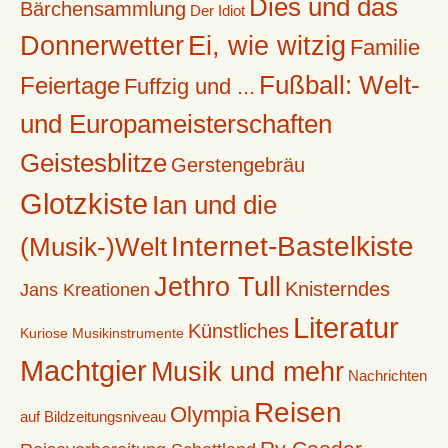
Dies und das
Bärchensammlung
Der Idiot
Donnerwetter
Ei, wie witzig
Familie
Fußball: Welt-
Feiertage
Fuffzig und ...
und Europameisterschaften
Geistesblitze
Gerstengebräu
Glotzkiste
Ian und die
Internet-Bastelkiste
(Musik-)Welt
Jethro Tull
Knisterndes
Jans Kreationen
Literatur
Künstliches
Kuriose Musikinstrumente
Machtgier
Musik und mehr
Nachrichten
Reisen
Olympia
auf Bildzeitungsniveau