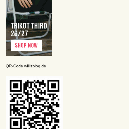
QR-Code willizblog.de