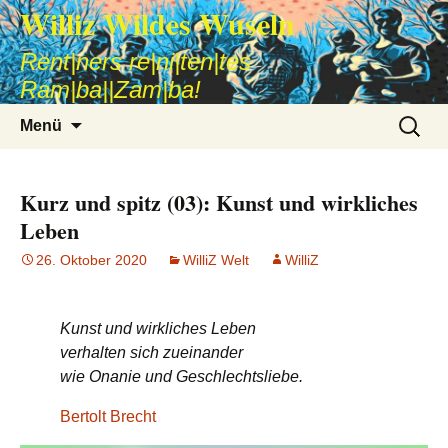
Williz Wildes Wuseln
Rent|ners re|ni|ten|tes
Ram|ba||Zam|ba!
Zum
Suche
Menü
Inhalt
nach:
springen
Kurz und spitz (03): Kunst und wirkliches
Leben
26. Oktober 2020
WilliZ Welt
WilliZ
Kunst und wirkliches Leben
verhalten sich zueinander
wie Onanie und Geschlechtsliebe.
Bertolt Brecht