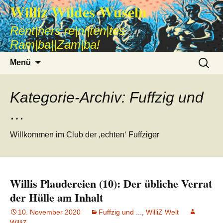
Williz Wildes Wuseln
Rent|ners re|ni|ten|tes
Ram|ba||Zam|ba!
Zum
Suche
Menü
Inhalt
nach:
springen
Kategorie-Archiv: Fuffzig und
…
Willkommen im Club der ‚echten‘ Fuffziger
Willis Plaudereien (10): Der übliche Verrat
der Hülle am Inhalt
10. November 2020
Fuffzig und ...
,
WilliZ Welt
WilliZ