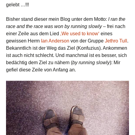
gelebt …!!!
Bisher stand dieser mein Blog unter dem Motto:
I ran the
race and the race was won by running slowly
– frei nach
einer Zeile aus dem Lied
‚We used to know‘
eines
gewissen Herrn
Ian Anderson
von der Gruppe
Jethro Tull
.
Bekanntlich ist der Weg das Ziel (Konfuzius). Ankommen
ist auch nicht schlecht. Und manchmal ist es besser, sich
bedächtig dem Ziel zu nähern (
by running slowly
): Mir
gefiel diese Zeile von Anfang an.