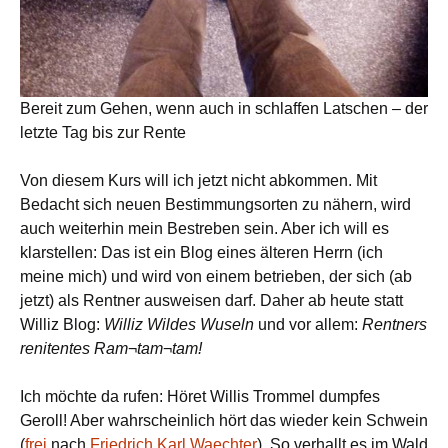
Bereit zum Gehen, wenn auch in schlaffen Latschen – der
letzte Tag bis zur Rente
Von diesem Kurs will ich jetzt nicht abkommen. Mit
Bedacht sich neuen Bestimmungsorten zu nähern, wird
auch weiterhin mein Bestreben sein. Aber ich will es
klarstellen: Das ist ein Blog eines älteren Herrn (ich
meine mich) und wird von einem betrieben, der sich (ab
jetzt) als Rentner ausweisen darf. Daher ab heute statt
Williz Blog:
Williz Wildes Wuseln
und vor allem:
Rentners
renitentes Ram¬tam¬tam!
Ich möchte da rufen: Höret Willis Trommel dumpfes
Geroll! Aber wahrscheinlich hört das wieder kein Schwein
(
frei
nach
Friedrich Karl Waechter
). So verhallt es im Wald