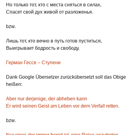
Но только тот, кто с места сняться в силах,
Спасет свой дух живой от разложенья.
bzw.
Лишь тот, кто вечно в путь готов пуститься,
Выигрывает бодрость и свободу.
Герман Гессе – Ступени
Dank Google Übersetzer zurückübersetzt soll das Obige
heißen:
Aber nur derjenige, der abheben kann
Er wird seinen Geist am Leben vor dem Verfall retten.
bzw.
Nur einer, der immer bereit ist, eine Reise anzutreten