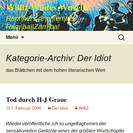
Williz Wildes Wuseln
Rent|ners re|ni|ten|tes
Ram|ba||Zam|ba!
Zum
Suche
Menü
Inhalt
nach:
springen
Kategorie-Archiv: Der Idiot
das Blättchen mit dem hohen literarischen Wert
Tod durch H-J Graue
7. Februar 2006
Der Idiot
WilliZ
Wieder veröffentliche ich so ungefragt eines der
sensationellen Gedichte eines der größten Wortschöpfer