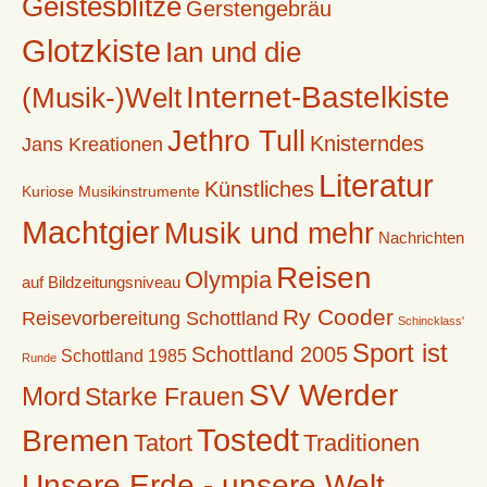
Geistesblitze
Gerstengebräu
Glotzkiste
Ian und die
Internet-Bastelkiste
(Musik-)Welt
Jethro Tull
Knisterndes
Jans Kreationen
Literatur
Künstliches
Kuriose Musikinstrumente
Machtgier
Musik und mehr
Nachrichten
Reisen
Olympia
auf Bildzeitungsniveau
Ry Cooder
Reisevorbereitung Schottland
Schincklass'
Sport ist
Schottland 2005
Schottland 1985
Runde
SV Werder
Mord
Starke Frauen
Tostedt
Bremen
Tatort
Traditionen
Unsere Erde - unsere Welt