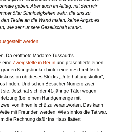
naie geben. Aber auch im Alltag, mit dem wir
mmer öfter Sinnlosigkeiten wahr, die uns zu
ht den Teufel an die Wand malen, keine Angst; es
n, wie sehr unsere Gesellschaft krankt.
 ausgestellt werden
en. Da eröffnete Madame Tussaud’s
e eine
Zweigstelle in Berlin
und präsentierte einen
em grauen Kriegsbunker hinter einem Schreibtisch.
Diskussion ob dieses Stücks „Unterhaltungskultur“,
klos finden. Und schon Besucher Numero zwei
t sie. Jetzt hat sich der 41-jährige Täter wegen
rletzung (bei einem Handgemenge mit
 zwei von ihnen leicht) zu verantworten. Das kann
ette mit Freunden werden. Wie sinnlos die Tat war,
m die Rechnung dafür ins Haus flattert.