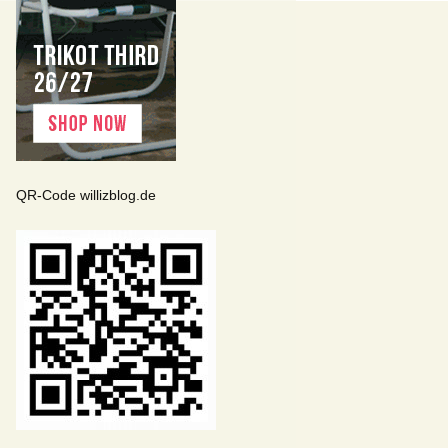
QR-Code willizblog.de