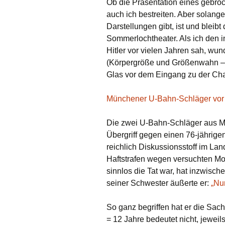
Ob die Präsentation eines gebro
auch ich bestreiten. Aber solan
Darstellungen gibt, ist und bleib
Sommerlochtheater. Als ich den 
Hitler vor vielen Jahren sah, wu
(Körpergröße und Größenwahn – e
Glas vor dem Eingang zu der Cha
Münchener U-Bahn-Schläger vor 
Die zwei U-Bahn-Schläger aus Mü
Übergriff gegen einen 76-jährige
reichlich Diskussionsstoff im La
Haftstrafen wegen versuchten Mo
sinnlos die Tat war, hat inzwisc
seiner Schwester äußerte er:
„Nu
So ganz begriffen hat er die Sac
= 12 Jahre bedeutet nicht, jewei