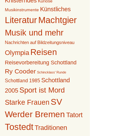
Knisterndes
Kuriose
Künstliches
Musikinstrumente
Literatur
Machtgier
Musik und mehr
Nachrichten auf Bildzeitungsniveau
Reisen
Olympia
Reisevorbereitung Schottland
Ry Cooder
Schincklass' Runde
Schottland
Schottland 1985
Sport ist Mord
2005
SV
Starke Frauen
Werder Bremen
Tatort
Tostedt
Traditionen