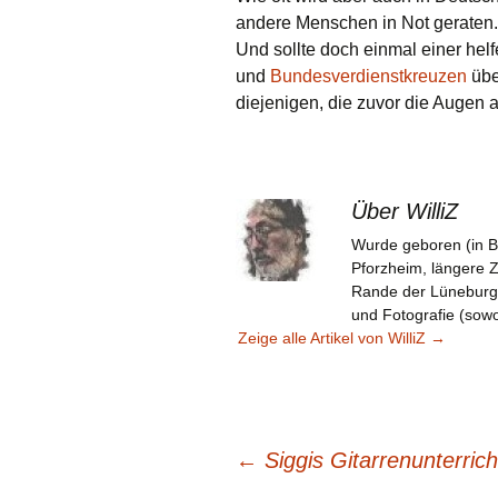
andere Menschen in Not geraten. 
Und sollte doch einmal einer hel
und
Bundesverdienstkreuzen
über
diejenigen, die zuvor die Augen 
Über WilliZ
Wurde geboren (in B
Pforzheim, längere 
Rande der Lüneburger 
und Fotografie (sowoh
Zeige alle Artikel von WilliZ
→
Beitragsnavigation
←
Siggis Gitarrenunterrich