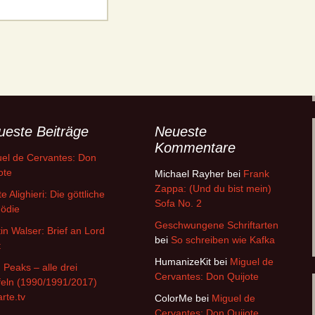
ueste Beiträge
Neueste
Kommentare
el de Cervantes: Don
ote
Michael Rayher
bei
Frank
Zappa: (Und du bist mein)
e Alighieri: Die göttliche
Sofa No. 2
ödie
Geschwungene Schriftarten
in Walser: Brief an Lord
bei
So schreiben wie Kafka
t
HumanizeKit
bei
Miguel de
 Peaks – alle drei
Cervantes: Don Quijote
feln (1990/1991/2017)
arte.tv
ColorMe
bei
Miguel de
Cervantes: Don Quijote