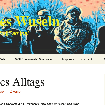
des Wuseln
|ba||Zam|ba!
lli
WilliZ ’normale‘ Website
Impressum/Kontakt
D
es Alltags
and
WilliZ
uns täglich Absurditäten, die uns schwer auf den