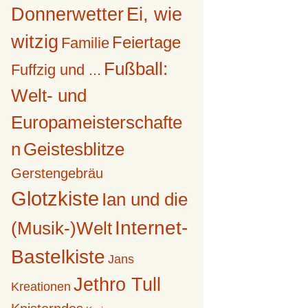
Donnerwetter
Ei, wie
witzig
Feiertage
Familie
Fußball:
Fuffzig und ...
Welt- und
Europameisterschafte
n
Geistesblitze
Gerstengebräu
Glotzkiste
Ian und die
Internet-
(Musik-)Welt
Bastelkiste
Jans
Jethro Tull
Kreationen