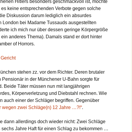
chenen Hitlers besonders geschmackvoll ist, möchte
ge es keine entsprechenden Verbote gegen solche
t die Diskussion darum lediglich ein absurdes
in London bei Madame Tussauds ausgestellten
nderte ich mich nur über dessen geringe Körpergröße
in anderes Thema). Damals stand er dort hinter
mber of Horrors.
Gericht
nchen stehen zz. vor dem Richter. Deren brutaler
n Pensionär in der Münchener U-Bahn sorgte für
nd. Beide Täter müssen nun mit langjährigen
rdes, Körperverletzung und Diebstahl rechnen. Wie
hen auch einer der Schläger begriffen. Gegenüber
r wegen zwei Schläge(n) 12 Jahre …?!“
.
he dann allerdings doch wieder nicht: Zwei Schläge
ls sechs Jahre Haft für einen Schlag zu bekommen …