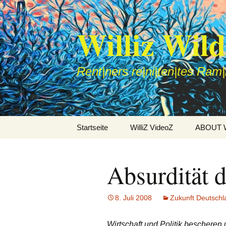
Williz Wil
Rent|ners re|ni|ten|tes Ram
Zum
Startseite
WilliZ VideoZ
ABOUT Wi
Inhalt
springen
Absurdität d
8. Juli 2008
Zukunft Deutschl
Wirtschaft und Politik bescheren 