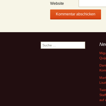
Website
Ne
Suche
nach:
Migu
Quij
Dant
Kom
Mart
Lisz
Twin
Staf
auf 