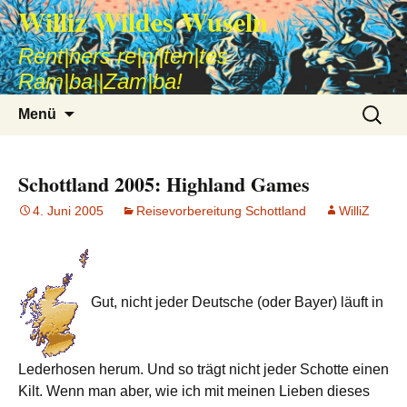
Williz Wildes Wuseln
Rent|ners re|ni|ten|tes
Ram|ba||Zam|ba!
Zum
Suche
Menü
Inhalt
nach:
springen
Schottland 2005: Highland Games
4. Juni 2005
Reisevorbereitung Schottland
WilliZ
Gut, nicht jeder Deutsche (oder Bayer) läuft in
Lederhosen herum. Und so trägt nicht jeder Schotte einen
Kilt. Wenn man aber, wie ich mit meinen Lieben dieses