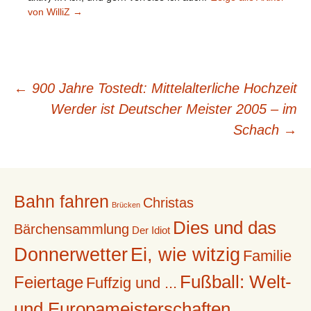
von WilliZ
→
Beitragsnavigation
←
900 Jahre Tostedt: Mittelalterliche Hochzeit
Werder ist Deutscher Meister 2005 – im
Schach
→
Bahn fahren
Christas
Brücken
Dies und das
Bärchensammlung
Der Idiot
Donnerwetter
Ei, wie witzig
Familie
Fußball: Welt-
Feiertage
Fuffzig und ...
und Europameisterschaften