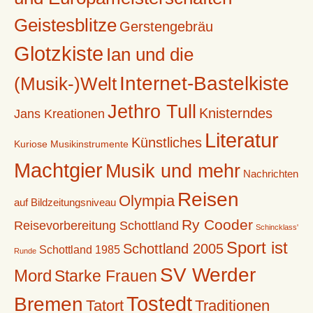
Geistesblitze
Gerstengebräu
Glotzkiste
Ian und die
Internet-Bastelkiste
(Musik-)Welt
Jethro Tull
Knisterndes
Jans Kreationen
Literatur
Künstliches
Kuriose Musikinstrumente
Machtgier
Musik und mehr
Nachrichten
Reisen
Olympia
auf Bildzeitungsniveau
Ry Cooder
Reisevorbereitung Schottland
Schincklass'
Sport ist
Schottland 2005
Schottland 1985
Runde
SV Werder
Mord
Starke Frauen
Tostedt
Bremen
Tatort
Traditionen