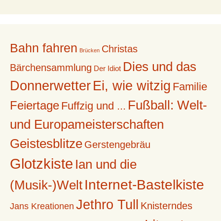
Bahn fahren
Christas
Brücken
Dies und das
Bärchensammlung
Der Idiot
Donnerwetter
Ei, wie witzig
Familie
Fußball: Welt-
Feiertage
Fuffzig und ...
und Europameisterschaften
Geistesblitze
Gerstengebräu
Glotzkiste
Ian und die
Internet-Bastelkiste
(Musik-)Welt
Jethro Tull
Knisterndes
Jans Kreationen