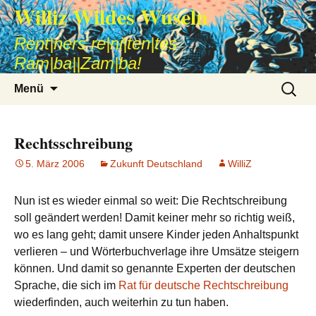
Williz Wildes Wuseln
Rent|ners re|ni|ten|tes
Ram|ba||Zam|ba!
Zum
Suche
Menü
Inhalt
nach:
springen
Rechtsschreibung
5. März 2006
Zukunft Deutschland
WilliZ
Nun ist es wieder einmal so weit: Die Rechtschreibung
soll geändert werden! Damit keiner mehr so richtig weiß,
wo es lang geht; damit unsere Kinder jeden Anhaltspunkt
verlieren – und Wörterbuchverlage ihre Umsätze steigern
können. Und damit so genannte Experten der deutschen
Sprache, die sich im
Rat für deutsche Rechtschreibung
wiederfinden, auch weiterhin zu tun haben.