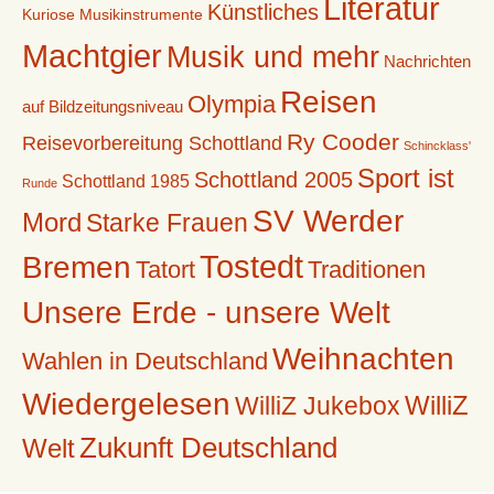
Literatur
Künstliches
Kuriose Musikinstrumente
Machtgier
Musik und mehr
Nachrichten
Reisen
Olympia
auf Bildzeitungsniveau
Ry Cooder
Reisevorbereitung Schottland
Schincklass'
Sport ist
Schottland 2005
Schottland 1985
Runde
SV Werder
Mord
Starke Frauen
Tostedt
Bremen
Tatort
Traditionen
Unsere Erde - unsere Welt
Weihnachten
Wahlen in Deutschland
Wiedergelesen
WilliZ
WilliZ Jukebox
Zukunft Deutschland
Welt