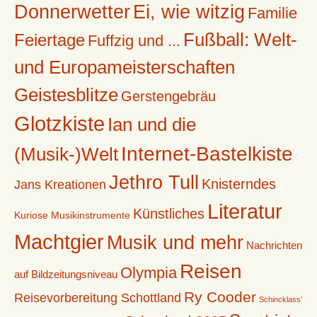
Donnerwetter
Ei, wie witzig
Familie
Fußball: Welt-
Feiertage
Fuffzig und ...
und Europameisterschaften
Geistesblitze
Gerstengebräu
Glotzkiste
Ian und die
Internet-Bastelkiste
(Musik-)Welt
Jethro Tull
Knisterndes
Jans Kreationen
Literatur
Künstliches
Kuriose Musikinstrumente
Machtgier
Musik und mehr
Nachrichten
Reisen
Olympia
auf Bildzeitungsniveau
Ry Cooder
Reisevorbereitung Schottland
Schincklass'