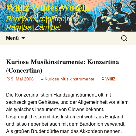
Williz Wildes Wuseln
Rent|ners re|ni|ten|tes
Ram|ba||Zam|ba!
Zum
Suche
Menü
Inhalt
nach:
springen
Kuriose Musikinstrumente: Konzertina
(Concertina)
9. Mai 2006
Kuriose Musikinstrumente
WilliZ
Die Konzertina ist ein Handzuginstrument, oft mit
sechseckigem Gehäuse, und der Allgemeinheit vor allem
als typisches Instrument von Clowns bekannt.
Ursprünglich stammt das Instrument wohl aus England
und ist so nebenbei auch mit dem Bandonion verwandt.
Als großen Bruder dürfte man das Akkordeon nennen.