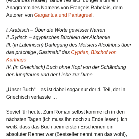
(Alcofribas Rasier) handelt es sich übrigens um ein
Anagramm des Namens von François Rabelais, dem
Autoren von
Gargantua und Pantagruel
.
I. Arabisch – Über die Worte gewisser Narren
II .Syrisch – ägyptisches Büchlein der Alchemie
III. (in Lateinisch) Darlegung des Meisters Alcofribas über
das prächtige ‚Gastmahl’ des
Cyprian, Bischof von
Karthago
IV. (in Griechisch) Buch ohne Kopf von der Schändung
der Jungfrauen und der Liebe zur Dirne
„Unser Buch“ – es ist dabei sogar nur der 4. Teil, der in
Griechisch verfasste …
Soviel für heute. Zum Roman selbst komme ich in den
nächsten Tagen (ich muss ihn noch zu Ende lesen). Ich
weiß, dass das Buch beim ersten Erscheinen ein
absoluter Renner war (Bestseller nennt man das wohl),