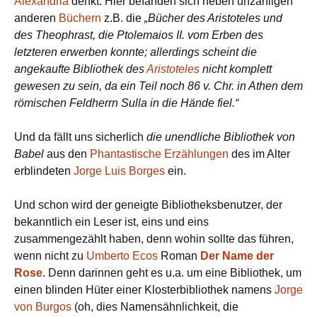
Alexandria
denkt. Hier befanden sich neben unzähligen
anderen
Büchern
z.B. die
„Bücher des Aristoteles und
des Theophrast, die Ptolemaios II. vom Erben des
letzteren erwerben konnte; allerdings scheint die
angekaufte Bibliothek des
Aristoteles
nicht komplett
gewesen zu sein, da ein Teil noch 86 v. Chr. in Athen dem
römischen Feldherrn Sulla in die Hände fiel.“
Und da fällt uns sicherlich
die unendliche Bibliothek von
Babel
aus den
Phantastische Erzählungen
des im Alter
erblindeten
Jorge Luis Borges
ein.
Und schon wird der geneigte Bibliotheksbenutzer, der
bekanntlich ein Leser ist, eins und eins
zusammengezählt haben, denn wohin sollte das führen,
wenn nicht zu
Umberto Ecos
Roman
Der Name der
Rose
. Denn darinnen geht es u.a. um eine Bibliothek, um
einen blinden Hüter einer Klosterbibliothek namens
Jorge
von Burgos
(oh, dies Namensähnlichkeit, die