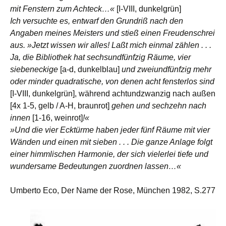
mit Fenstern zum Achteck…«
[I-VIII, dunkelgrün]
Ich versuchte es, entwarf den Grundriß nach den
Angaben meines Meisters und stieß einen Freudenschrei
aus. »Jetzt wissen wir alles! Laßt mich einmal zählen . . .
Ja, die Bibliothek hat sechsundfünfzig Räume, vier
siebeneckige
[a-d, dunkelblau]
und zweiundfünfzig mehr
oder minder quadratische, von denen acht fensterlos sind
[I-VIII, dunkelgrün], während achtundzwanzig nach außen
[4x 1-5, gelb / A-H, braunrot]
gehen und sechzehn nach
innen
[1-16, weinrot]
!«
»Und die vier Ecktürme haben jeder fünf Räume mit vier
Wänden und einen mit sieben . . . Die ganze Anlage folgt
einer himmlischen Harmonie, der sich vielerlei tiefe und
wundersame Bedeutungen zuordnen lassen…«
Umberto Eco, Der Name der Rose, München 1982, S.277