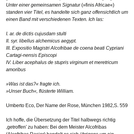
Unter einer gemeinsamen Signatur
(»finis Africae«)
standen vier Titel, es handelte sich ganz offensichtlich um
einen Band mit verschiedenen Texten. Ich las:
I. ar. de dictis cujusdam stulti
II. syr. libellus alchemicus aegypt.
III. Expositio Magistri Alcofribae de coena beati Cypriani
Cartagi-nensis Episcopi
IV. Liber acephalus de stupris virginum et meretricum
amoribus
»Was ist das?« fragte ich.
»Unser Buch«, flüsterte William.
Umberto Eco, Der Name der Rose, München 1982,S. 559
Ich hoffe, die Übersetzung der Titel halbwegs richtig
‚getroffen’ zu haben: Bei dem Meister Alcofribas