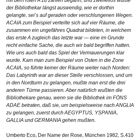
mit dem roten A zu zählen begann, und zweifellos wußte
der Bibliothekar längst auswendig, wie er dorthin
gelangte, sei’s auf geraden oder verschlungenen Wegen.
ACAIA zum Beispiel verteilte sich auf vier Räume, die
zusammen ein ungefähres Quadrat bildeten, in welchem
das erste A zugleich das letzte war — eine im Grunde
recht einfache Sache, die auch wir bald begriffen hatten.
Wie uns auch bald das Spiel der Vermauerungen klar
wurde. Kam man zum Beispiel von Osten in die Zone
ACAIA, so führte keiner der Räume weiter nach Norden:
Das Labyrinth war an dieser Stelle verschlossen, und um
in den Nordturm zu gelangen, mußte man erst die drei
anderen Türme passieren. Aber natürlich wußten die
Bibliothekare genau, wenn sie die Bibliothek im FÖNS
ADAE betraten, daß sie, um beispielsweise nach ANGLIA
zu gelangen, zuerst durch AEGYPTUS, YSPANIA,
GALLIA und GERMANIA gehen mußten.
Umberto Eco, Der Name der Rose, München 1982, S.410