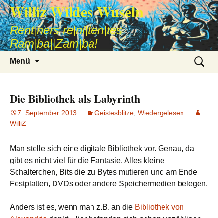
Williz Wildes Wuseln
Rent|ners re|ni|ten|tes
Ram|ba||Zam|ba!
Zum
Suche
Menü
Inhalt
nach:
springen
Die Bibliothek als Labyrinth
7. September 2013
Geistesblitze
,
Wiedergelesen
WilliZ
Man stelle sich eine digitale Bibliothek vor. Genau, da
gibt es nicht viel für die Fantasie. Alles kleine
Schalterchen, Bits die zu Bytes mutieren und am Ende
Festplatten, DVDs oder andere Speichermedien belegen.
Anders ist es, wenn man z.B. an die
Bibliothek von