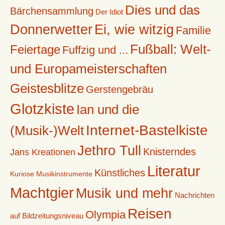
Dies und das
Bärchensammlung
Der Idiot
Donnerwetter
Ei, wie witzig
Familie
Fußball: Welt-
Feiertage
Fuffzig und ...
und Europameisterschaften
Geistesblitze
Gerstengebräu
Glotzkiste
Ian und die
Internet-Bastelkiste
(Musik-)Welt
Jethro Tull
Knisterndes
Jans Kreationen
Literatur
Künstliches
Kuriose Musikinstrumente
Machtgier
Musik und mehr
Nachrichten
Reisen
Olympia
auf Bildzeitungsniveau