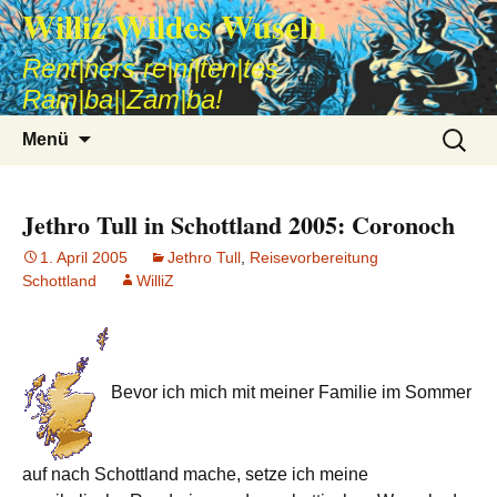
Williz Wildes Wuseln
Rent|ners re|ni|ten|tes
Ram|ba||Zam|ba!
Zum
Suche
Menü
Inhalt
nach:
springen
Jethro Tull in Schottland 2005: Coronoch
1. April 2005
Jethro Tull
,
Reisevorbereitung
Schottland
WilliZ
Bevor ich mich mit meiner Familie im Sommer
auf nach Schottland mache, setze ich meine