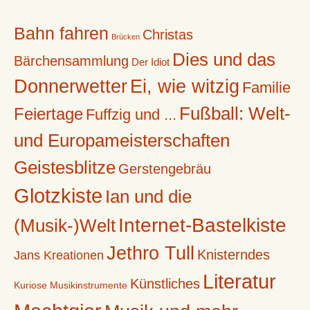
Bahn fahren
Christas
Brücken
Dies und das
Bärchensammlung
Der Idiot
Donnerwetter
Ei, wie witzig
Familie
Fußball: Welt-
Feiertage
Fuffzig und ...
und Europameisterschaften
Geistesblitze
Gerstengebräu
Glotzkiste
Ian und die
Internet-Bastelkiste
(Musik-)Welt
Jethro Tull
Knisterndes
Jans Kreationen
Literatur
Künstliches
Kuriose Musikinstrumente