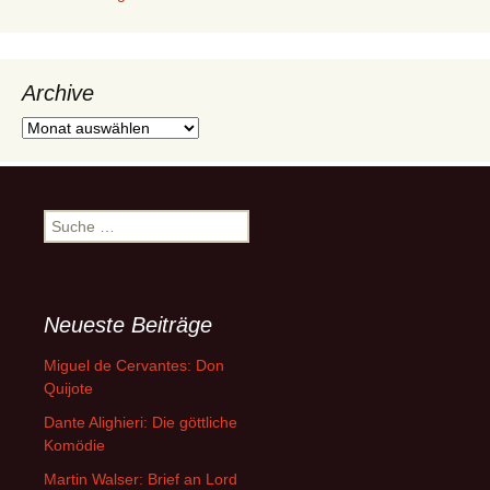
Archive
Archive
Suche
nach:
Neueste Beiträge
Miguel de Cervantes: Don
Quijote
Dante Alighieri: Die göttliche
Komödie
Martin Walser: Brief an Lord