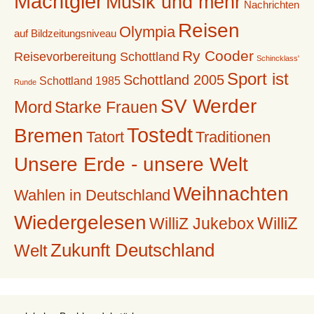
Machtgier
Musik und mehr
Nachrichten
Reisen
Olympia
auf Bildzeitungsniveau
Ry Cooder
Reisevorbereitung Schottland
Schincklass'
Sport ist
Schottland 2005
Schottland 1985
Runde
SV Werder
Mord
Starke Frauen
Tostedt
Bremen
Tatort
Traditionen
Unsere Erde - unsere Welt
Weihnachten
Wahlen in Deutschland
Wiedergelesen
WilliZ
WilliZ Jukebox
Zukunft Deutschland
Welt