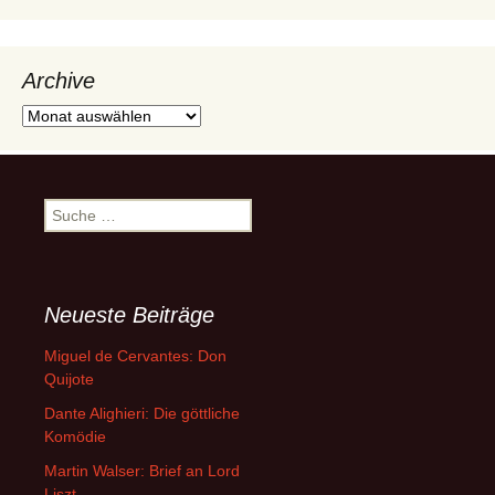
Archive
Archive
Suche
nach:
Neueste Beiträge
Miguel de Cervantes: Don
Quijote
Dante Alighieri: Die göttliche
Komödie
Martin Walser: Brief an Lord
Liszt