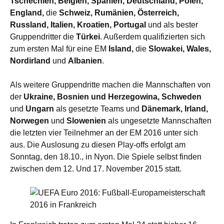
Tschechien, Belgien, Spanien, Deutschland, Polen,
England,
die
Schweiz, Rumänien, Österreich,
Russland, Italien, Kroatien, Portugal
und als bester
Gruppendritter die
Türkei
. Außerdem qualifizierten sich
zum ersten Mal für eine EM
Island,
die
Slowakei, Wales,
Nordirland
und
Albanien
.
Als weitere Gruppendritte machen die Mannschaften von
der
Ukraine, Bosnien und Herzegowina, Schweden
und
Ungarn
als gesetzte Teams und
Dänemark, Irland,
Norwegen
und
Slowenien
als ungesetzte Mannschaften
die letzten vier Teilnehmer an der EM 2016 unter sich
aus. Die Auslosung zu diesen Play-offs erfolgt am
Sonntag, den 18.10., in Nyon. Die Spiele selbst finden
zwischen dem 12. Und 17. November 2015 statt.