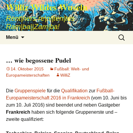
Williz Wildes Wuseln
Rent|ners re|ni|ten|tes
Ram|ba||Zam|ba!
Zum
Suche
Menü
Inhalt
nach:
springen
… wie begossene Pudel
14. Oktober 2015
Fußball: Welt- und
Europameisterschaften
WilliZ
Die
Gruppenspiele
für die
Qualifikation
zur
Fußball-
Europameisterschaft 2016 in Frankreich
(vom 10. Juni bis
zum 10. Juli 2016) sind beendet und neben Gastgeber
Frankreich
haben sich folgende Gruppenerste und –
zweite qualifiziert: