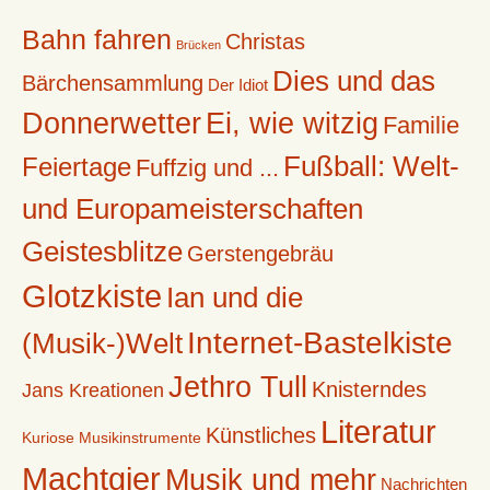
Bahn fahren
Christas
Brücken
Dies und das
Bärchensammlung
Der Idiot
Donnerwetter
Ei, wie witzig
Familie
Fußball: Welt-
Feiertage
Fuffzig und ...
und Europameisterschaften
Geistesblitze
Gerstengebräu
Glotzkiste
Ian und die
Internet-Bastelkiste
(Musik-)Welt
Jethro Tull
Knisterndes
Jans Kreationen
Literatur
Künstliches
Kuriose Musikinstrumente
Machtgier
Musik und mehr
Nachrichten