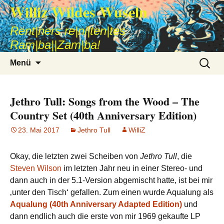
Williz Wildes Wuseln
Rent|ners re|ni|ten|tes
Ram|ba||Zam|ba!
Zum
Suche
Menü
Inhalt
nach:
springen
Jethro Tull: Songs from the Wood – The
Country Set (40th Anniversary Edition)
23. Mai 2017
Jethro Tull
WilliZ
Okay, die letzten zwei Scheiben von
Jethro Tull
, die
Steven Wilson
im letzten Jahr neu in einer Stereo- und
dann auch in der 5.1-Version abgemischt hatte, ist bei mir
‚unter den Tisch‘ gefallen. Zum einen wurde Aqualung als
Aqualung (40th Anniversary Adapted Edition)
und
dann endlich auch die erste von mir 1969 gekaufte LP