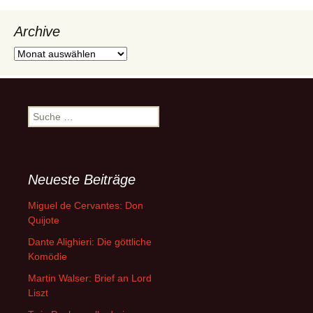
Archive
Archive
Suche
nach:
Neueste Beiträge
Miguel de Cervantes: Don
Quijote
Dante Alighieri: Die göttliche
Komödie
Martin Walser: Brief an Lord
Liszt