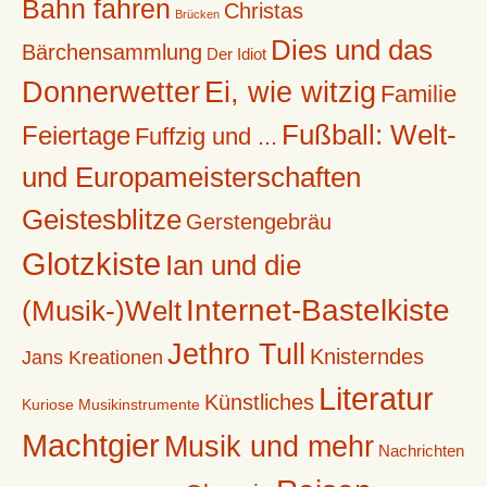
Bahn fahren
Christas
Brücken
Dies und das
Bärchensammlung
Der Idiot
Donnerwetter
Ei, wie witzig
Familie
Fußball: Welt-
Feiertage
Fuffzig und ...
und Europameisterschaften
Geistesblitze
Gerstengebräu
Glotzkiste
Ian und die
Internet-Bastelkiste
(Musik-)Welt
Jethro Tull
Knisterndes
Jans Kreationen
Literatur
Künstliches
Kuriose Musikinstrumente
Machtgier
Musik und mehr
Nachrichten