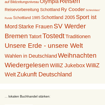
Reisen
Olympia
auf Bildzeitungsniveau
Ry Cooder
Reisevorbereitung Schottland
Schincklass'
Sport ist
Schottland 2005
Schottland 1985
Runde
SV Werder
Mord
Starke Frauen
Tostedt
Bremen
Tatort
Traditionen
Unsere Erde - unsere Welt
Weihnachten
Wahlen in Deutschland
Wiedergelesen
WilliZ
WilliZ Jukebox
Zukunft Deutschland
Welt
... lokalen Buchhandel stärken: