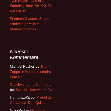
Twin Peaks – alle drei
Staffeln (1990/1991/2017)
auf arte.tv
Friedrich Glauser: Studer
ermittelt (sämtliche
Kriminalromane)
Neueste
Kommentare
Michael Rayher
bei
Frank
Zappa: (Und du bist mein)
Sofa No. 2
Geschwungene Schriftarten
bei
So schreiben wie Kafka
HumanizeKit
bei
Miguel de
Cervantes: Don Quijote
ColorMe
bei
Miguel de