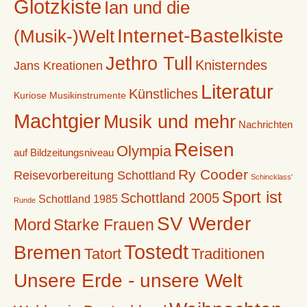
Glotzkiste
Ian und die
Internet-Bastelkiste
(Musik-)Welt
Jethro Tull
Knisterndes
Jans Kreationen
Literatur
Künstliches
Kuriose Musikinstrumente
Machtgier
Musik und mehr
Nachrichten
Reisen
Olympia
auf Bildzeitungsniveau
Ry Cooder
Reisevorbereitung Schottland
Schincklass'
Sport ist
Schottland 2005
Schottland 1985
Runde
SV Werder
Mord
Starke Frauen
Tostedt
Bremen
Tatort
Traditionen
Unsere Erde - unsere Welt