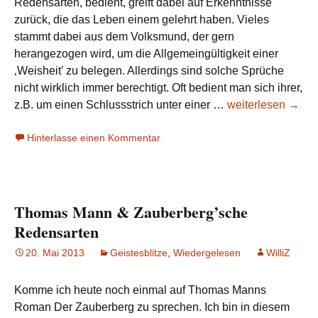
Redensarten, bedient, greift dabei auf Erkenntnisse
zurück, die das Leben einem gelehrt haben. Vieles
stammt dabei aus dem Volksmund, der gern
herangezogen wird, um die Allgemeingültigkeit einer
‚Weisheit’ zu belegen. Allerdings sind solche Sprüche
nicht wirklich immer berechtigt. Oft bedient man sich ihrer,
Nein,
z.B. um einen Schlussstrich unter einer …
weiterlesen
→
so
Hinterlasse einen Kommentar
doch
nicht
…
(4):
Thomas Mann & Zauberberg’sche
Sprüche
aus
Redensarten
der
20. Mai 2013
Geistesblitze
,
Wiedergelesen
WilliZ
Kindheit
Komme ich heute noch einmal auf Thomas Manns
Roman Der Zauberberg zu sprechen. Ich bin in diesem