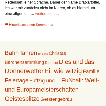
Redensart) einer Sprache. Daher der Name Bratkartoffel.
Ich war mir zunächst nicht im Klaren, ob es hierbei um
Daher
eine allgemein …
weiterlesen
→
der
Hinterlasse einen Kommentar
Name
Bratkartoffel
(1)
Bahn fahren
Christas
Brücken
Dies und das
Bärchensammlung
Der Idiot
Donnerwetter
Ei, wie witzig
Familie
Fußball: Welt-
Feiertage
Fuffzig und ...
und Europameisterschaften
Geistesblitze
Gerstengebräu