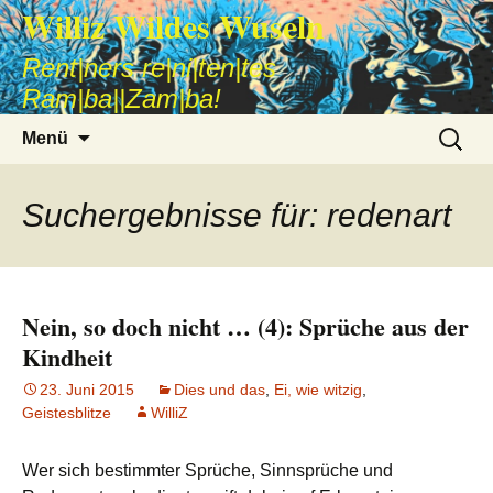
Williz Wildes Wuseln
Rent|ners re|ni|ten|tes
Ram|ba||Zam|ba!
Zum
Suche
Menü
Inhalt
nach:
springen
Suchergebnisse für: redenart
Nein, so doch nicht … (4): Sprüche aus der
Kindheit
23. Juni 2015
Dies und das
,
Ei, wie witzig
,
Geistesblitze
WilliZ
Wer sich bestimmter Sprüche, Sinnsprüche und