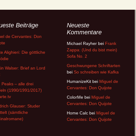
ueste Beiträge
Neueste
Kommentare
el de Cervantes: Don
ote
Michael Rayher
bei
Frank
Zappa: (Und du bist mein)
e Alighieri: Die göttliche
Sofa No. 2
ödie
Geschwungene Schriftarten
in Walser: Brief an Lord
bei
So schreiben wie Kafka
t
HumanizeKit
bei
Miguel de
 Peaks – alle drei
Cervantes: Don Quijote
feln (1990/1991/2017)
arte.tv
ColorMe
bei
Miguel de
Cervantes: Don Quijote
drich Glauser: Studer
ttelt (sämtliche
Home Calc
bei
Miguel de
inalromane)
Cervantes: Don Quijote