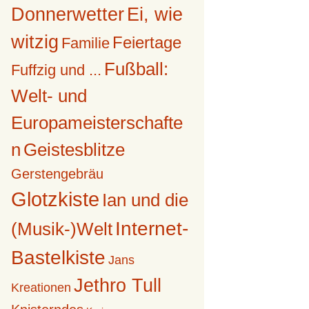
Donnerwetter
Ei, wie
witzig
Feiertage
Familie
Fußball:
Fuffzig und ...
Welt- und
Europameisterschafte
n
Geistesblitze
Gerstengebräu
Glotzkiste
Ian und die
Internet-
(Musik-)Welt
Bastelkiste
Jans
Jethro Tull
Kreationen