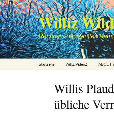
Williz Wil
Rent|ners re|ni|ten|tes Ram
Zum
Startseite
WilliZ VideoZ
ABOUT Wi
Inhalt
springen
Willis Plaud
übliche Verr