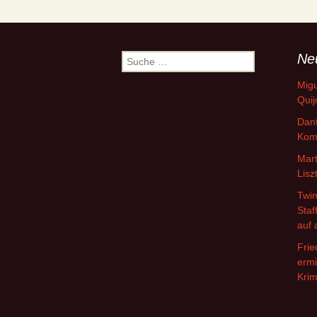
Ne
Suche
nach:
Migu
Quij
Dant
Kom
Mart
Lisz
Twin
Staf
auf 
Frie
ermi
Krim