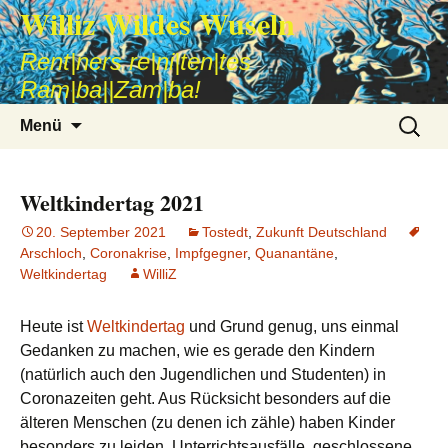
Williz Wildes Wuseln
Rent|ners re|ni|ten|tes
Ram|ba||Zam|ba!
Zum
Suche
Menü
Inhalt
nach:
springen
Weltkindertag 2021
20. September 2021
Tostedt
,
Zukunft Deutschland
Arschloch
,
Coronakrise
,
Impfgegner
,
Quanantäne
,
Weltkindertag
WilliZ
Heute ist
Weltkindertag
und Grund genug, uns einmal
Gedanken zu machen, wie es gerade den Kindern
(natürlich auch den Jugendlichen und Studenten) in
Coronazeiten geht. Aus Rücksicht besonders auf die
älteren Menschen (zu denen ich zähle) haben Kinder
besonders zu leiden. Unterrichtsausfälle, geschlossene