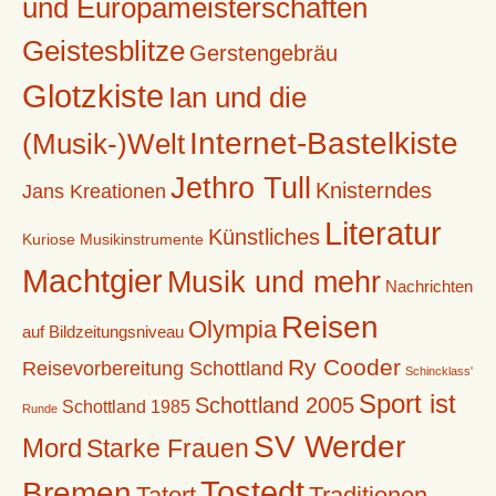
und Europameisterschaften
Geistesblitze
Gerstengebräu
Glotzkiste
Ian und die
Internet-Bastelkiste
(Musik-)Welt
Jethro Tull
Knisterndes
Jans Kreationen
Literatur
Künstliches
Kuriose Musikinstrumente
Machtgier
Musik und mehr
Nachrichten
Reisen
Olympia
auf Bildzeitungsniveau
Ry Cooder
Reisevorbereitung Schottland
Schincklass'
Sport ist
Schottland 2005
Schottland 1985
Runde
SV Werder
Mord
Starke Frauen
Tostedt
Bremen
Tatort
Traditionen