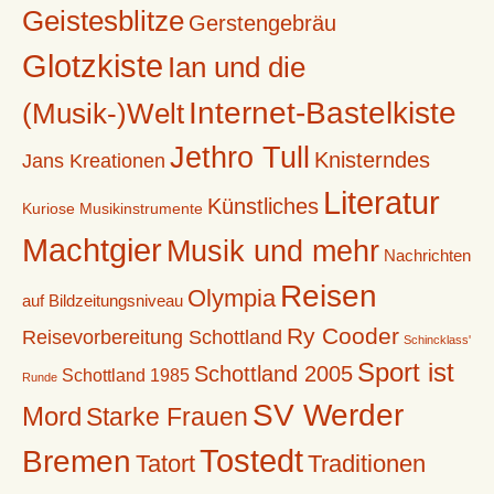
Geistesblitze
Gerstengebräu
Glotzkiste
Ian und die
Internet-Bastelkiste
(Musik-)Welt
Jethro Tull
Knisterndes
Jans Kreationen
Literatur
Künstliches
Kuriose Musikinstrumente
Machtgier
Musik und mehr
Nachrichten
Reisen
Olympia
auf Bildzeitungsniveau
Ry Cooder
Reisevorbereitung Schottland
Schincklass'
Sport ist
Schottland 2005
Schottland 1985
Runde
SV Werder
Mord
Starke Frauen
Tostedt
Bremen
Tatort
Traditionen