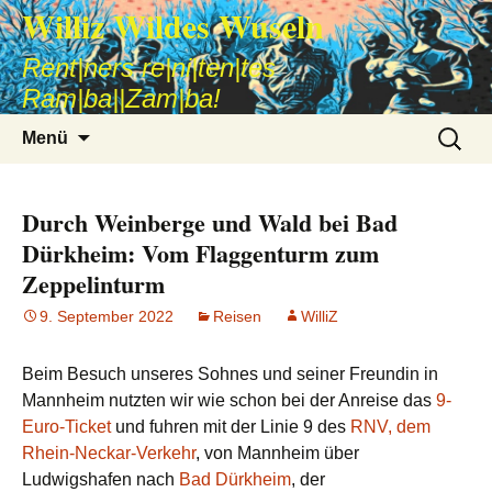
Williz Wildes Wuseln
Rent|ners re|ni|ten|tes
Ram|ba||Zam|ba!
Zum
Suche
Menü
Inhalt
nach:
springen
Durch Weinberge und Wald bei Bad
Dürkheim: Vom Flaggenturm zum
Zeppelinturm
9. September 2022
Reisen
WilliZ
Beim Besuch unseres Sohnes und seiner Freundin in
Mannheim nutzten wir wie schon bei der Anreise das
9-
Euro-Ticket
und fuhren mit der Linie 9 des
RNV, dem
Rhein-Neckar-Verkehr
, von Mannheim über
Ludwigshafen nach
Bad Dürkheim
, der