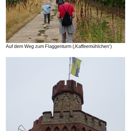
Auf dem Weg zum Flaggenturm (‚Kaffeemühlchen‘)