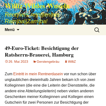
Williz Wildes Wuseln
Rent|ners re|ni|ten|tes
Ram|ba||Zam|ba!
Zum
Suche
Menü
Inhalt
nach:
springen
49-Euro-Ticket: Besichtigung der
Ratsherrn-Brauerei, Hamburg
26. Mai 2023
Gerstengebräu
WilliZ
Zum
Eintritt in mein Rentnerdasein
vor nun schon über
unglaublichen dreieinhalb Jahren bekam ich von zwei
Kolleginnen (die eine die Leiterin der Dienststelle, die
andere eine Abteilungsleiterin) neben vielen anderen
Geschenken meiner Kolleginnen und Kollegen einen
Gutschein für zwei Personen zur Besichtigung der