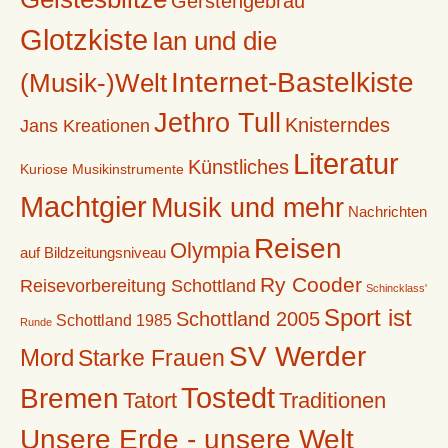
Gerstengebräu
Glotzkiste
Ian und die
Internet-Bastelkiste
(Musik-)Welt
Jethro Tull
Knisterndes
Jans Kreationen
Literatur
Künstliches
Kuriose Musikinstrumente
Machtgier
Musik und mehr
Nachrichten
Reisen
Olympia
auf Bildzeitungsniveau
Ry Cooder
Reisevorbereitung Schottland
Schincklass'
Sport ist
Schottland 2005
Schottland 1985
Runde
SV Werder
Mord
Starke Frauen
Tostedt
Bremen
Tatort
Traditionen
Unsere Erde - unsere Welt