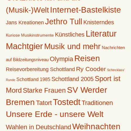
Internet-Bastelkiste
(Musik-)Welt
Jethro Tull
Knisterndes
Jans Kreationen
Literatur
Künstliches
Kuriose Musikinstrumente
Machtgier
Musik und mehr
Nachrichten
Reisen
Olympia
auf Bildzeitungsniveau
Ry Cooder
Reisevorbereitung Schottland
Schincklass'
Sport ist
Schottland 2005
Schottland 1985
Runde
SV Werder
Mord
Starke Frauen
Tostedt
Bremen
Tatort
Traditionen
Unsere Erde - unsere Welt
Weihnachten
Wahlen in Deutschland