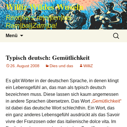
Williz Wildes Wuseln
Rent|ners re|ni|ten|tes
Ram|ba||Zam|ba!
Zum
Suche
Menü
Inhalt
nach:
springen
Typisch deutsch: Gemütlichkeit
26. August 2008
Dies und das
WilliZ
Es gibt Wörter in der deutschen Sprache, in denen klingt
ein Lebensgefühl an, das man als typisch deutsch
bezeichnen muss. Diese lassen sich kaum angemessen
in andere Sprachen übersetzen. Das Wort
„Gemütlichkeit“
ist dabei das deutsche Wort schlechthin. Ein Wort, das
ein ganz anderes Lebensgefühl ausdrückt als das Savoir
vivre der Franzosen oder das italienische dolce vita. Im