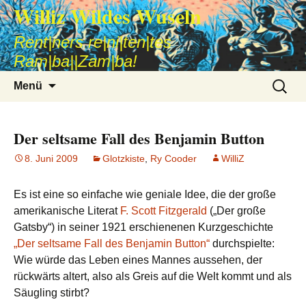
Williz Wildes Wuseln
Rent|ners re|ni|ten|tes
Ram|ba||Zam|ba!
Zum
Suche
Menü
Inhalt
nach:
springen
Der seltsame Fall des Benjamin Button
8. Juni 2009
Glotzkiste
,
Ry Cooder
WilliZ
Es ist eine so einfache wie geniale Idee, die der große
amerikanische Literat
F. Scott Fitzgerald
(„Der große
Gatsby“) in seiner 1921 erschienenen Kurzgeschichte
„Der seltsame Fall des Benjamin Button“
durchspielte:
Wie würde das Leben eines Mannes aussehen, der
rückwärts altert, also als Greis auf die Welt kommt und als
Säugling stirbt?