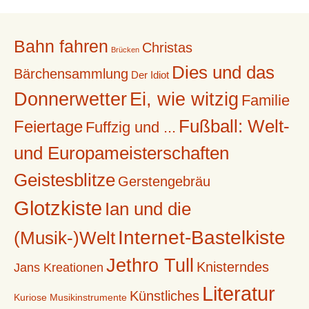
Bahn fahren
Christas
Brücken
Dies und das
Bärchensammlung
Der Idiot
Donnerwetter
Ei, wie witzig
Familie
Fußball: Welt-
Feiertage
Fuffzig und ...
und Europameisterschaften
Geistesblitze
Gerstengebräu
Glotzkiste
Ian und die
Internet-Bastelkiste
(Musik-)Welt
Jethro Tull
Knisterndes
Jans Kreationen
Literatur
Künstliches
Kuriose Musikinstrumente