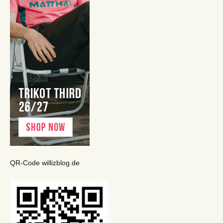
QR-Code willizblog.de