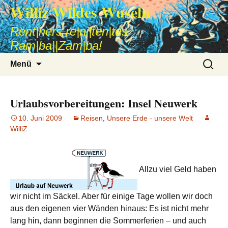
Williz Wildes Wuseln
Rent|ners re|ni|ten|tes
Ram|ba||Zam|ba!
Zum
Suche
Menü
Inhalt
nach:
springen
Urlaubsvorbereitungen: Insel Neuwerk
10. Juni 2009
Reisen
,
Unsere Erde - unsere Welt
WilliZ
Allzu viel Geld haben
wir nicht im Säckel. Aber für einige Tage wollen wir doch
aus den eigenen vier Wänden hinaus: Es ist nicht mehr
lang hin, dann beginnen die Sommerferien – und auch