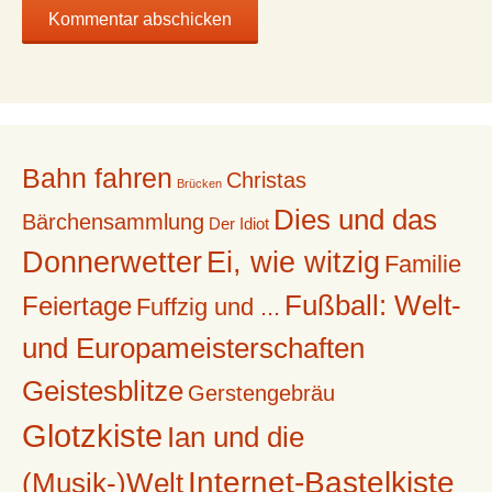
Bahn fahren
Christas
Brücken
Dies und das
Bärchensammlung
Der Idiot
Donnerwetter
Ei, wie witzig
Familie
Fußball: Welt-
Feiertage
Fuffzig und ...
und Europameisterschaften
Geistesblitze
Gerstengebräu
Glotzkiste
Ian und die
Internet-Bastelkiste
(Musik-)Welt