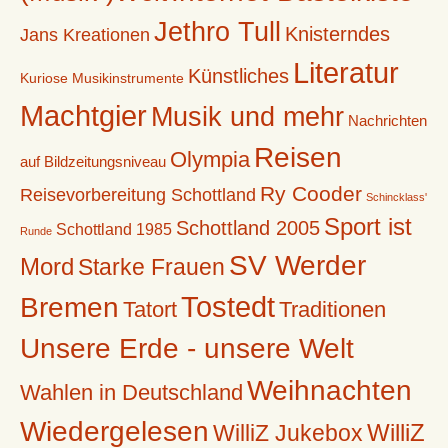
Jethro Tull
Knisterndes
Jans Kreationen
Literatur
Künstliches
Kuriose Musikinstrumente
Machtgier
Musik und mehr
Nachrichten
Reisen
Olympia
auf Bildzeitungsniveau
Ry Cooder
Reisevorbereitung Schottland
Schincklass'
Sport ist
Schottland 2005
Schottland 1985
Runde
SV Werder
Mord
Starke Frauen
Tostedt
Bremen
Tatort
Traditionen
Unsere Erde - unsere Welt
Weihnachten
Wahlen in Deutschland
Wiedergelesen
WilliZ
WilliZ Jukebox