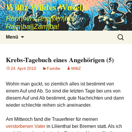
Williz Wildes Wuseln
Rent|ners re|ni|ten|tes
Ram|ba||Zam|ba!
Zum
Suche
Menü
Inhalt
nach:
springen
Krebs-Tagebuch eines Angehörigen (5)
24. April 2010
Familie
WilliZ
Wohin man guckt, so ziemlich alles ist bestimmt von
einem Auf und Ab. So sind die letzten Tage bei uns von
diesem Auf und Ab bestimmt, gute Nachrichten und dann
wieder schlechte reihen sich aneinander.
Am Mittwoch fand die Trauerfeier für meinen
verstorbenen Vater
in Lilienthal bei Bremen statt. Als ich