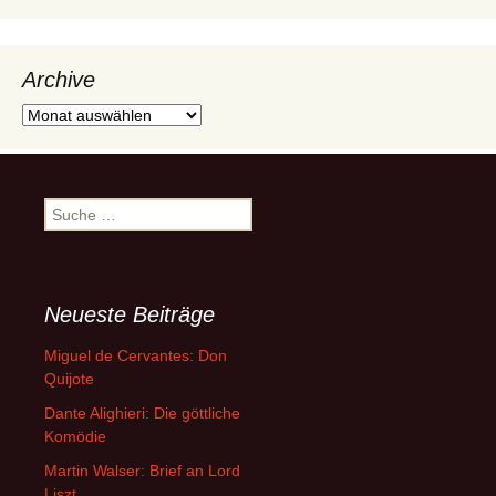
Archive
Archive
Suche
nach:
Neueste Beiträge
Miguel de Cervantes: Don
Quijote
Dante Alighieri: Die göttliche
Komödie
Martin Walser: Brief an Lord
Liszt