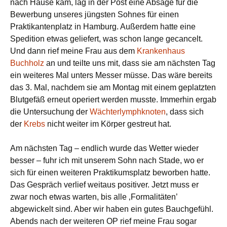
nach Hause kam, lag in der Post eine Absage für die
Bewerbung unseres jüngsten Sohnes für einen
Praktikantenplatz in Hamburg. Außerdem hatte eine
Spedition etwas geliefert, was schon lange gecancelt.
Und dann rief meine Frau aus dem
Krankenhaus
Buchholz
an und teilte uns mit, dass sie am nächsten Tag
ein weiteres Mal unters Messer müsse. Das wäre bereits
das 3. Mal, nachdem sie am Montag mit einem geplatzten
Blutgefäß erneut operiert werden musste. Immerhin ergab
die Untersuchung der
Wächterlymphknoten
, dass sich
der
Krebs
nicht weiter im Körper gestreut hat.
Am nächsten Tag – endlich wurde das Wetter wieder
besser – fuhr ich mit unserem Sohn nach Stade, wo er
sich für einen weiteren Praktikumsplatz beworben hatte.
Das Gespräch verlief weitaus positiver. Jetzt muss er
zwar noch etwas warten, bis alle ‚Formalitäten’
abgewickelt sind. Aber wir haben ein gutes Bauchgefühl.
Abends nach der weiteren OP rief meine Frau sogar