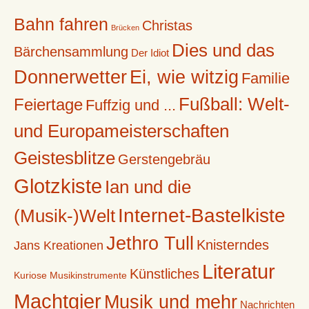
Bahn fahren
Christas
Brücken
Dies und das
Bärchensammlung
Der Idiot
Donnerwetter
Ei, wie witzig
Familie
Fußball: Welt-
Feiertage
Fuffzig und ...
und Europameisterschaften
Geistesblitze
Gerstengebräu
Glotzkiste
Ian und die
Internet-Bastelkiste
(Musik-)Welt
Jethro Tull
Knisterndes
Jans Kreationen
Literatur
Künstliches
Kuriose Musikinstrumente
Machtgier
Musik und mehr
Nachrichten