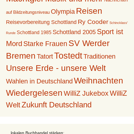
Reisen
Olympia
auf Bildzeitungsniveau
Ry Cooder
Reisevorbereitung Schottland
Schincklass'
Sport ist
Schottland 2005
Schottland 1985
Runde
SV Werder
Mord
Starke Frauen
Tostedt
Bremen
Tatort
Traditionen
Unsere Erde - unsere Welt
Weihnachten
Wahlen in Deutschland
Wiedergelesen
WilliZ
WilliZ Jukebox
Zukunft Deutschland
Welt
... lokalen Buchhandel stärken: