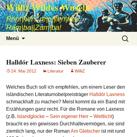
Williz Wildes Wuseln
Rent|ners re|ni|ten|tes
Ram|ba||Zam|ba!
Zum
Suche
Menü
Inhalt
nach:
springen
Halldór Laxness: Sieben Zauberer
24. Mai 2012
Literatur
WilliZ
Welches Buch soll ich empfehlen, um einem Leser den
isländischen Literaturnobelpreisträger
Halldór Laxness
schmackhaft zu machen? Meist kommt da ein Band mit
Erzählungen ganz recht. Für die Romane von Laxness
(z.B.
Islandglocke
–
Sein eigener Herr
–
Weltlicht
)
braucht es ein gewisses Durchhaltevermögen, sie sind
ziemlich lang, nur der Roman
Am Gletscher
ist mit rund