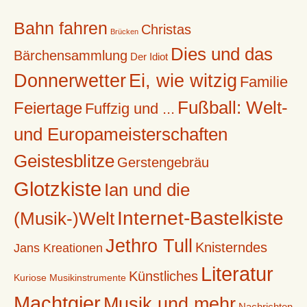
Bahn fahren
Christas
Brücken
Dies und das
Bärchensammlung
Der Idiot
Donnerwetter
Ei, wie witzig
Familie
Fußball: Welt-
Feiertage
Fuffzig und ...
und Europameisterschaften
Geistesblitze
Gerstengebräu
Glotzkiste
Ian und die
Internet-Bastelkiste
(Musik-)Welt
Jethro Tull
Knisterndes
Jans Kreationen
Literatur
Künstliches
Kuriose Musikinstrumente
Machtgier
Musik und mehr
Nachrichten