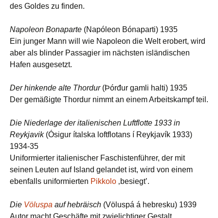
des Goldes zu finden.
Napoleon Bonaparte
(Napóleon Bónaparti) 1935
Ein junger Mann will wie Napoleon die Welt erobert, wird
aber als blinder Passagier im nächsten isländischen
Hafen ausgesetzt.
Der hinkende alte Thordur
(Þórđur gamli halti) 1935
Der gemäßigte Thordur nimmt an einem Arbeitskampf teil.
Die Niederlage der italienischen Luftflotte 1933 in
Reykjavik
(Ósigur ítalska loftflotans í Reykjavík 1933)
1934-35
Uniformierter italienischer Faschistenführer, der mit
seinen Leuten auf Island gelandet ist, wird von einem
ebenfalls uniformierten
Pikkolo
‚besiegt’.
Die
Völuspa
auf hebräisch
(Völuspá á hebresku) 1939
Autor macht Geschäfte mit zwielichtiger Gestalt.