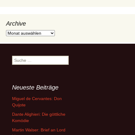
Archive
Archive
Suche
nach:
Neueste Beiträge
Miguel de Cervantes: Don
Quijote
Dante Alighieri: Die göttliche
Komödie
Martin Walser: Brief an Lord