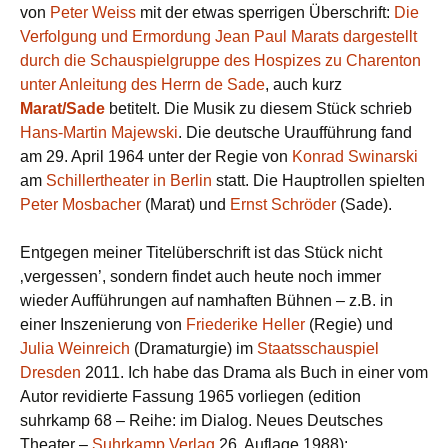
von
Peter Weiss
mit der etwas sperrigen Überschrift:
Die
Verfolgung und Ermordung Jean Paul Marats dargestellt
durch die Schauspielgruppe des Hospizes zu Charenton
unter Anleitung des Herrn de Sade
, auch kurz
Marat/Sade
betitelt. Die Musik zu diesem Stück schrieb
Hans-Martin Majewski
. Die deutsche Uraufführung fand
am 29. April 1964 unter der Regie von
Konrad Swinarski
am
Schillertheater in Berlin
statt. Die Hauptrollen spielten
Peter Mosbacher
(Marat) und
Ernst Schröder
(Sade).
Entgegen meiner Titelüberschrift ist das Stück nicht
‚vergessen’, sondern findet auch heute noch immer
wieder Aufführungen auf namhaften Bühnen – z.B. in
einer Inszenierung von
Friederike Heller
(Regie) und
Julia Weinreich
(Dramaturgie) im
Staatsschauspiel
Dresden
2011. Ich habe das Drama als Buch in einer vom
Autor revidierte Fassung 1965 vorliegen (edition
suhrkamp 68 – Reihe: im Dialog. Neues Deutsches
Theater –
Suhrkamp Verlag
26. Auflage 1988):