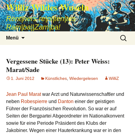
Williz Wildes Wuseln
Rent|ners re|ni|ten|tes
Ram|ba||Zam|ba!
Zum
Suche
Menü
Inhalt
nach:
springen
Vergessene Stücke (13): Peter Weiss:
Marat/Sade
1. Juni 2012
Künstliches
,
Wiedergelesen
WilliZ
Jean Paul Marat
war Arzt und Naturwissenschaftler und
neben
Robespierre
und
Danton
einer der geistigen
Führer der Französischen Revolution. So war er auf
Seiten der Bergpartei Abgeordneter im Nationalkonvent
sowie für eine Periode Präsident des Klubs der
Jakobiner. Wegen einer Hauterkrankung war er in den