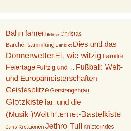
Bahn fahren
Christas
Brücken
Dies und das
Bärchensammlung
Der Idiot
Donnerwetter
Ei, wie witzig
Familie
Fußball: Welt-
Feiertage
Fuffzig und ...
und Europameisterschaften
Geistesblitze
Gerstengebräu
Glotzkiste
Ian und die
Internet-Bastelkiste
(Musik-)Welt
Jethro Tull
Knisterndes
Jans Kreationen