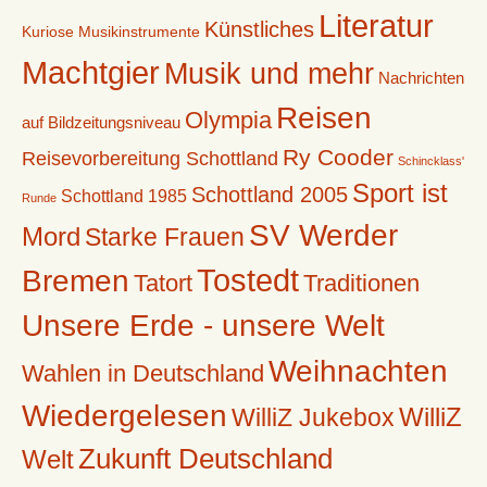
Literatur
Künstliches
Kuriose Musikinstrumente
Machtgier
Musik und mehr
Nachrichten
Reisen
Olympia
auf Bildzeitungsniveau
Ry Cooder
Reisevorbereitung Schottland
Schincklass'
Sport ist
Schottland 2005
Schottland 1985
Runde
SV Werder
Mord
Starke Frauen
Tostedt
Bremen
Tatort
Traditionen
Unsere Erde - unsere Welt
Weihnachten
Wahlen in Deutschland
Wiedergelesen
WilliZ
WilliZ Jukebox
Zukunft Deutschland
Welt