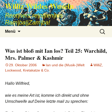
Williz Wildes Wuseln
Rent|ners re|ni|ten|tes
Ram|ba||Zam|ba!
Zum
Suche
Menü
Inhalt
nach:
springen
Was ist bloß mit Ian los? Teil 25: Warchild,
Mrs. Palmer & Kashmir
29. Oktober 2006
Ian und die (Musik-)Welt
WilliZ,
Lockwood, Kretakatze & Co.
Hallo Wilfried,
wie es meine Art ist, komme ich direkt und ohne
Umschweife auf Deine letzte mail zu sprechen: