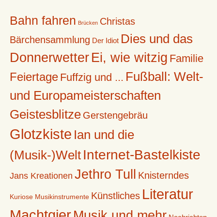
Bahn fahren
Christas
Brücken
Dies und das
Bärchensammlung
Der Idiot
Donnerwetter
Ei, wie witzig
Familie
Fußball: Welt-
Feiertage
Fuffzig und ...
und Europameisterschaften
Geistesblitze
Gerstengebräu
Glotzkiste
Ian und die
Internet-Bastelkiste
(Musik-)Welt
Jethro Tull
Knisterndes
Jans Kreationen
Literatur
Künstliches
Kuriose Musikinstrumente
Machtgier
Musik und mehr