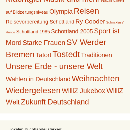
Nachrichten
Reisen
Olympia
auf Bildzeitungsniveau
Ry Cooder
Reisevorbereitung Schottland
Schincklass'
Sport ist
Schottland 2005
Schottland 1985
Runde
SV Werder
Mord
Starke Frauen
Tostedt
Bremen
Tatort
Traditionen
Unsere Erde - unsere Welt
Weihnachten
Wahlen in Deutschland
Wiedergelesen
WilliZ
WilliZ Jukebox
Zukunft Deutschland
Welt
... lokalen Buchhandel stärken: