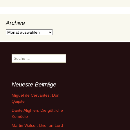
Archive
Archive
Suche
nach:
Neueste Beiträge
Miguel de Cervantes: Don
Quijote
Dante Alighieri: Die göttliche
Komödie
Martin Walser: Brief an Lord