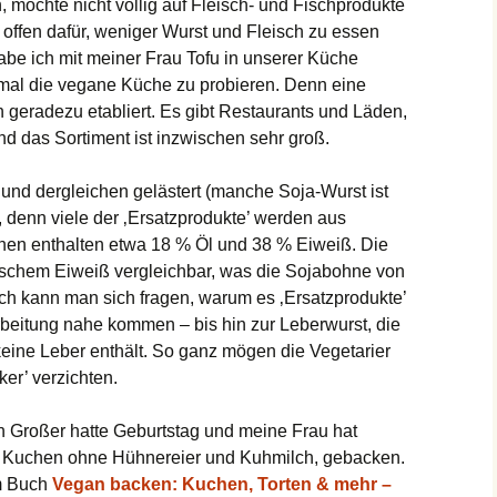
, möchte nicht völlig auf Fleisch- und Fischprodukte
 offen dafür, weniger Wurst und Fleisch zu essen
be ich mit meiner Frau Tofu in unserer Küche
inmal die vegane Küche zu probieren. Denn eine
 geradezu etabliert. Es gibt Restaurants und Läden,
d das Sortiment ist inzwischen sehr groß.
und dergleichen gelästert (manche Soja-Wurst ist
), denn viele der ‚Ersatzprodukte’ werden aus
nen enthalten etwa 18 % Öl und 38 % Eiweiß. Die
ierischem Eiweiß vergleichbar, was die Sojabohne von
ch kann man sich fragen, warum es ‚Ersatzprodukte’
beitung nahe kommen – bis hin zur Leberwurst, die
 keine Leber enthält. So ganz mögen die Vegetarier
er’ verzichten.
n Großer hatte Geburtstag und meine Frau hat
o Kuchen ohne Hühnereier und Kuhmilch, gebacken.
em Buch
Vegan backen: Kuchen, Torten & mehr –