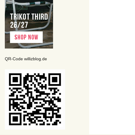
QR-Code willizblog.de