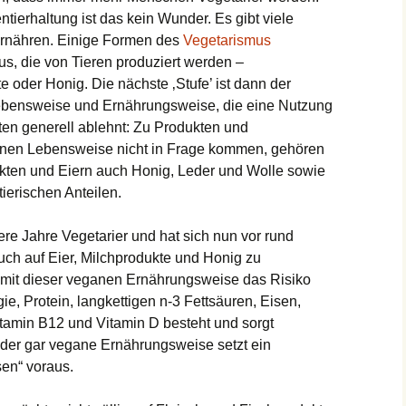
tierhaltung ist das kein Wunder. Es gibt viele
ernähren. Einige Formen des
Vegetarismus
s, die von Tieren produziert werden –
e oder Honig. Die nächste ‚Stufe’ ist dann der
 Lebensweise und Ernährungsweise, die eine Nutzung
ten generell ablehnt: Zu Produkten und
ganen Lebensweise nicht in Frage kommen, gehören
ukten und Eiern auch Honig, Leder und Wolle sowie
ierischen Anteilen.
ere Jahre Vegetarier und hat sich nun vor rund
uch auf Eier, Milchprodukte und Honig zu
s mit dieser veganen Ernährungsweise das Risiko
ie, Protein, langkettigen n-3 Fettsäuren, Eisen,
Vitamin B12 und Vitamin D besteht und sorgt
oder gar vegane Ernährungsweise setzt ein
en“ voraus.