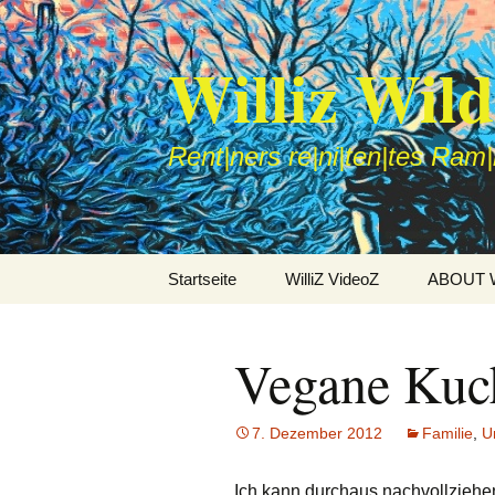
Williz Wil
Rent|ners re|ni|ten|tes Ram
Zum
Startseite
WilliZ VideoZ
ABOUT Wi
Inhalt
springen
Vegane Kuc
7. Dezember 2012
Familie
,
U
Ich kann durchaus nachvollzieh