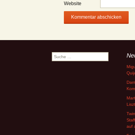
Website
Ne
Suche
nach:
Migu
Quij
Dant
Kom
Mart
Lisz
Twin
Staf
auf 