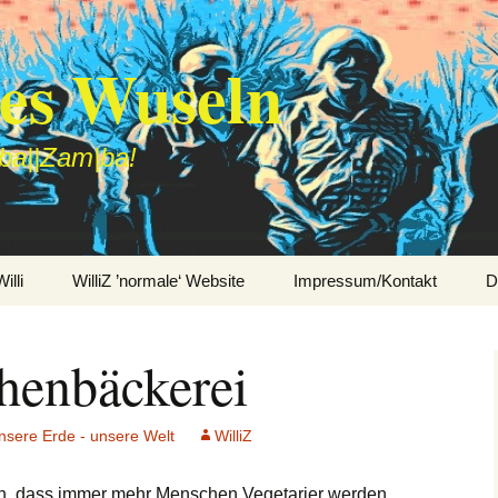
des Wuseln
|ba||Zam|ba!
lli
WilliZ ’normale‘ Website
Impressum/Kontakt
D
henbäckerei
nsere Erde - unsere Welt
WilliZ
en, dass immer mehr Menschen Vegetarier werden.