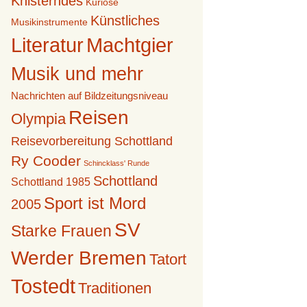
Knisterndes
Kuriose
Künstliches
Musikinstrumente
Literatur
Machtgier
Musik und mehr
Nachrichten auf Bildzeitungsniveau
Reisen
Olympia
Reisevorbereitung Schottland
Ry Cooder
Schincklass' Runde
Schottland
Schottland 1985
Sport ist Mord
2005
SV
Starke Frauen
Werder Bremen
Tatort
Tostedt
Traditionen