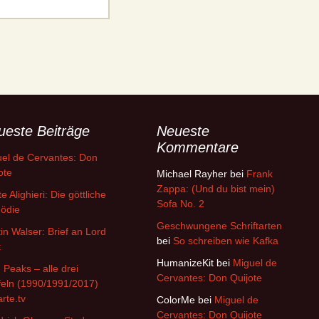
ueste Beiträge
Neueste
Kommentare
el de Cervantes: Don
ote
Michael Rayher
bei
Frank
Zappa: (Und du bist mein)
e Alighieri: Die göttliche
Sofa No. 2
ödie
Geschwungene Schriftarten
in Walser: Brief an Lord
bei
So schreiben wie Kafka
t
HumanizeKit
bei
Miguel de
 Peaks – alle drei
Cervantes: Don Quijote
feln (1990/1991/2017)
arte.tv
ColorMe
bei
Miguel de
Cervantes: Don Quijote