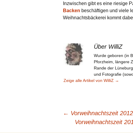
Inzwischen gibt es eine riesige P
Backen
beschäftigen und viele l
Weihnachtsbäckerei kommt dabei 
Über WilliZ
Wurde geboren (in B
Pforzheim, längere 
Rande der Lüneburger 
und Fotografie (sowoh
Zeige alle Artikel von WilliZ
→
Beitragsnavigation
←
Vorweihnachtszeit 2012 
Vorweihnachtszeit 20