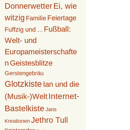
Donnerwetter
Ei, wie
witzig
Feiertage
Familie
Fußball:
Fuffzig und ...
Welt- und
Europameisterschafte
n
Geistesblitze
Gerstengebräu
Glotzkiste
Ian und die
Internet-
(Musik-)Welt
Bastelkiste
Jans
Jethro Tull
Kreationen