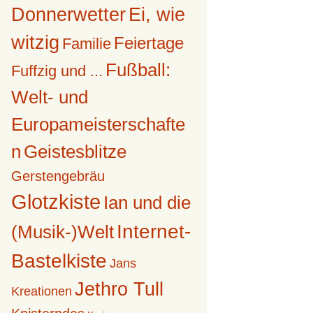
Donnerwetter
Ei, wie
witzig
Feiertage
Familie
Fußball:
Fuffzig und ...
Welt- und
Europameisterschafte
n
Geistesblitze
Gerstengebräu
Glotzkiste
Ian und die
Internet-
(Musik-)Welt
Bastelkiste
Jans
Jethro Tull
Kreationen