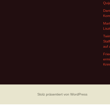
Quij
Dant
Kom
Mart
Lisz
Twin
Staf
auf 
Frie
ermi
Krim
Stolz präsentiert von WordPress