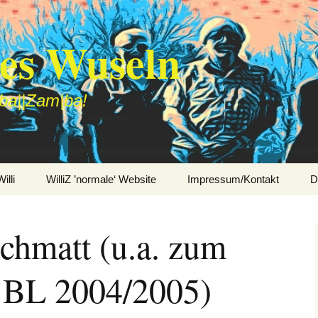
des Wuseln
|ba||Zam|ba!
lli
WilliZ ’normale‘ Website
Impressum/Kontakt
D
chmatt (u.a. zum
g BL 2004/2005)