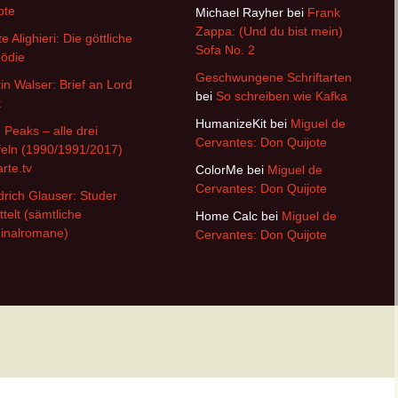
ote
Michael Rayher
bei
Frank
Zappa: (Und du bist mein)
e Alighieri: Die göttliche
Sofa No. 2
ödie
Geschwungene Schriftarten
in Walser: Brief an Lord
bei
So schreiben wie Kafka
t
HumanizeKit
bei
Miguel de
 Peaks – alle drei
Cervantes: Don Quijote
feln (1990/1991/2017)
arte.tv
ColorMe
bei
Miguel de
Cervantes: Don Quijote
drich Glauser: Studer
ttelt (sämtliche
Home Calc
bei
Miguel de
inalromane)
Cervantes: Don Quijote