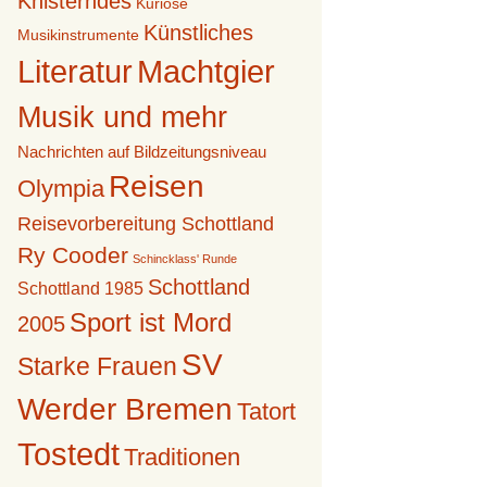
Knisterndes
Kuriose
Künstliches
Musikinstrumente
Literatur
Machtgier
Musik und mehr
Nachrichten auf Bildzeitungsniveau
Reisen
Olympia
Reisevorbereitung Schottland
Ry Cooder
Schincklass' Runde
Schottland
Schottland 1985
Sport ist Mord
2005
SV
Starke Frauen
Werder Bremen
Tatort
Tostedt
Traditionen