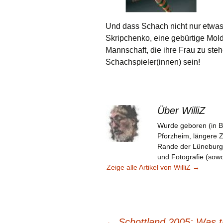
Und dass Schach nicht nur etwas f
Skripchenko, eine gebürtige Mol
Mannschaft, die ihre Frau zu ste
Schachspieler(innen) sein!
Über WilliZ
Wurde geboren (in B
Pforzheim, längere 
Rande der Lüneburger 
und Fotografie (sowoh
Zeige alle Artikel von WilliZ
→
←
Schottland 2005: Was t