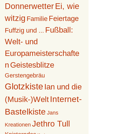
Donnerwetter
Ei, wie
witzig
Feiertage
Familie
Fußball:
Fuffzig und ...
Welt- und
Europameisterschafte
n
Geistesblitze
Gerstengebräu
Glotzkiste
Ian und die
Internet-
(Musik-)Welt
Bastelkiste
Jans
Jethro Tull
Kreationen