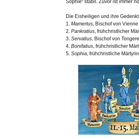
Sophie“ stabil. Zuvor ist immer n
Die Eisheiligen und ihre Gedenkt
1.
Mamertus
, Bischof von Vienne
2.
Pankratius
, frühchristlicher Mä
3.
Servatius
, Bischof von Tongere
4.
Bonifatius
, frühchristlicher Mär
5.
Sophia
, frühchristliche Märtyr