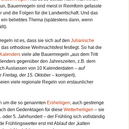
un, Bauernregeln sind meist in Reimform gefasste
r und die Folgen für die Landwirtschaft. Und das
h ein beliebtes Thema (spätestens dann, wenn
lt).
egeln ist es, dass sie sich auf den
Julianische
 das orthodoxe Weihnachtsfest festlegt. So hat die
 Kalenders
viele alte Bauernregeln „aus dem Tritt
alenders gegenüber den Jahreszeiten, z.B. dem
ch Auslassen von 10 Kalenderdaten –
auf
e Freitag, der 15. Oktober
– korrigiert).
eien viele regionale Regeln von erstaunlicher
en um die so genannten
Eisheiligen
, auch gestrenge
nach den Gedenktagen für diese
Wetterheiligen
– sie
 oder 5. Jahrhundert – der Frühling sich vollständig
e Frühlingswetter erst mit Ablauf der „kalten