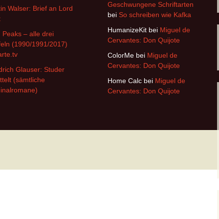
Geschwungene Schriftarten
in Walser: Brief an Lord
bei
So schreiben wie Kafka
t
HumanizeKit
bei
Miguel de
 Peaks – alle drei
Cervantes: Don Quijote
feln (1990/1991/2017)
arte.tv
ColorMe
bei
Miguel de
Cervantes: Don Quijote
drich Glauser: Studer
ttelt (sämtliche
Home Calc
bei
Miguel de
inalromane)
Cervantes: Don Quijote