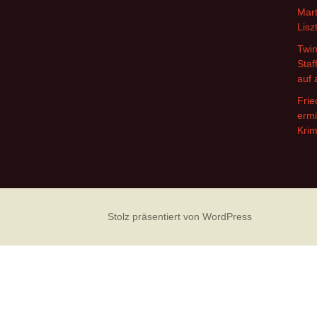
Mart
Lisz
Twin
Staf
auf 
Frie
ermi
Krim
Stolz präsentiert von WordPress