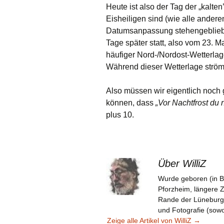
Heute ist also der Tag der „kalten
Eisheiligen sind (wie alle ander
Datumsanpassung stehengeblieben
Tage später statt, also vom 23. Ma
häufiger Nord-/Nordost-Wetterlag
Während dieser Wetterlage strömt
Also müssen wir eigentlich noch
können, dass
„Vor Nachtfrost du n
plus 10.
Über WilliZ
Wurde geboren (in B
Pforzheim, längere 
Rande der Lüneburger 
und Fotografie (sowoh
Zeige alle Artikel von WilliZ
→