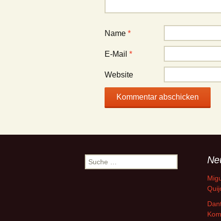
Name
*
E-Mail
*
Website
Ne
Suche
nach:
Migu
Quij
Dant
Kom