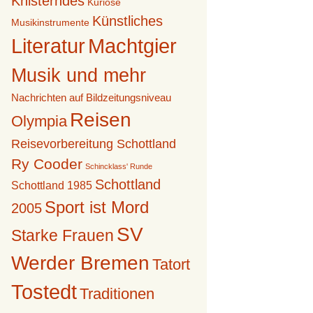
Knisterndes
Kuriose
Künstliches
Musikinstrumente
Literatur
Machtgier
Musik und mehr
Nachrichten auf Bildzeitungsniveau
Reisen
Olympia
Reisevorbereitung Schottland
Ry Cooder
Schincklass' Runde
Schottland
Schottland 1985
Sport ist Mord
2005
SV
Starke Frauen
Werder Bremen
Tatort
Tostedt
Traditionen