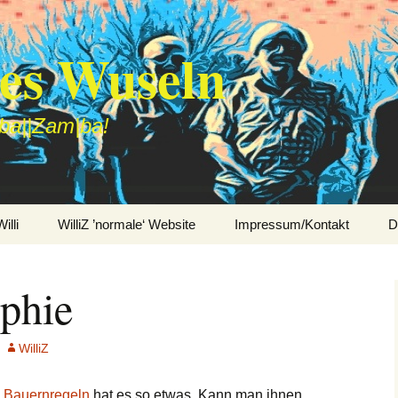
des Wuseln
|ba||Zam|ba!
lli
WilliZ ’normale‘ Website
Impressum/Kontakt
D
ophie
WilliZ
n
Bauernregeln
hat es so etwas. Kann man ihnen