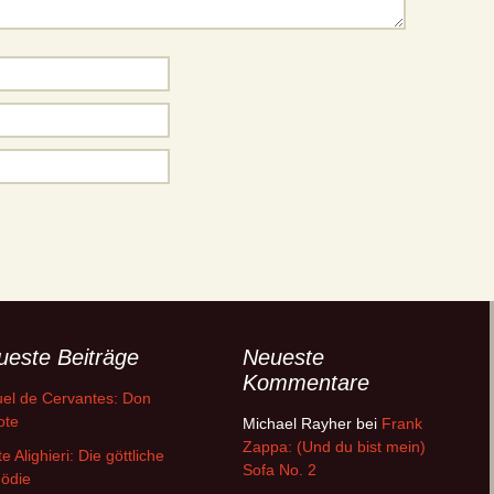
ueste Beiträge
Neueste
Kommentare
el de Cervantes: Don
ote
Michael Rayher
bei
Frank
Zappa: (Und du bist mein)
e Alighieri: Die göttliche
Sofa No. 2
ödie