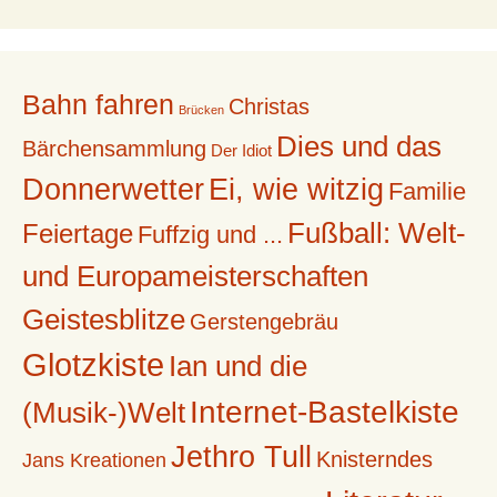
Bahn fahren
Christas
Brücken
Dies und das
Bärchensammlung
Der Idiot
Donnerwetter
Ei, wie witzig
Familie
Fußball: Welt-
Feiertage
Fuffzig und ...
und Europameisterschaften
Geistesblitze
Gerstengebräu
Glotzkiste
Ian und die
Internet-Bastelkiste
(Musik-)Welt
Jethro Tull
Knisterndes
Jans Kreationen