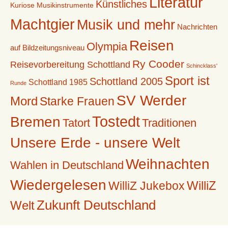
Literatur
Künstliches
Kuriose Musikinstrumente
Machtgier
Musik und mehr
Nachrichten
Reisen
Olympia
auf Bildzeitungsniveau
Ry Cooder
Reisevorbereitung Schottland
Schincklass'
Sport ist
Schottland 2005
Schottland 1985
Runde
SV Werder
Mord
Starke Frauen
Tostedt
Bremen
Tatort
Traditionen
Unsere Erde - unsere Welt
Weihnachten
Wahlen in Deutschland
Wiedergelesen
WilliZ
WilliZ Jukebox
Zukunft Deutschland
Welt