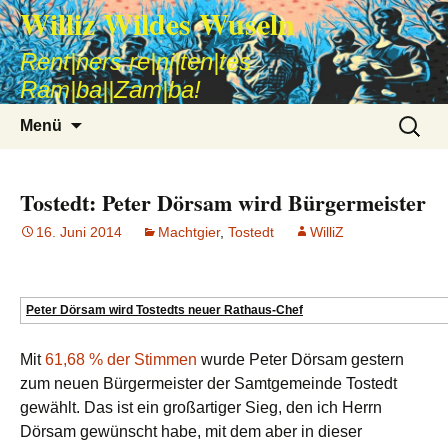
Williz Wildes Wuseln
Rent|ners re|ni|ten|tes
Ram|ba||Zam|ba!
Zum
Suche
Menü
Inhalt
nach:
springen
Tostedt: Peter Dörsam wird Bürgermeister
16. Juni 2014
Machtgier
,
Tostedt
WilliZ
Peter Dörsam wird Tostedts neuer Rathaus-Chef
Mit
61,68 % der Stimmen
wurde Peter Dörsam gestern
zum neuen Bürgermeister der Samtgemeinde Tostedt
gewählt. Das ist ein großartiger Sieg, den ich Herrn
Dörsam gewünscht habe, mit dem aber in dieser