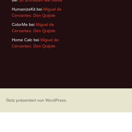
bei
So schreiben wie Kafka
HumanizeKit
bei
Miguel de
Cervantes: Don Quijote
ColorMe
bei
Miguel de
Cervantes: Don Quijote
Home Calc
bei
Miguel de
Cervantes: Don Quijote
Stolz präsentiert von WordPress