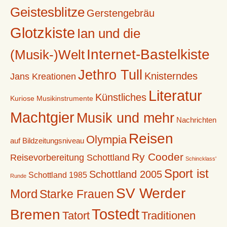
Geistesblitze
Gerstengebräu
Glotzkiste
Ian und die
Internet-Bastelkiste
(Musik-)Welt
Jethro Tull
Knisterndes
Jans Kreationen
Literatur
Künstliches
Kuriose Musikinstrumente
Machtgier
Musik und mehr
Nachrichten
Reisen
Olympia
auf Bildzeitungsniveau
Ry Cooder
Reisevorbereitung Schottland
Schincklass'
Sport ist
Schottland 2005
Schottland 1985
Runde
SV Werder
Mord
Starke Frauen
Tostedt
Bremen
Tatort
Traditionen