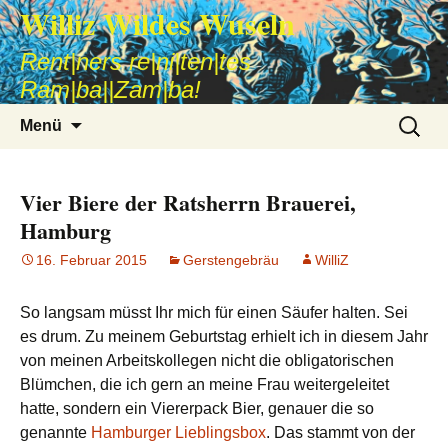
Williz Wildes Wuseln
Rent|ners re|ni|ten|tes
Ram|ba||Zam|ba!
Zum
Suche
Menü
Inhalt
nach:
springen
Vier Biere der Ratsherrn Brauerei,
Hamburg
16. Februar 2015
Gerstengebräu
WilliZ
So langsam müsst Ihr mich für einen Säufer halten. Sei
es drum. Zu meinem Geburtstag erhielt ich in diesem Jahr
von meinen Arbeitskollegen nicht die obligatorischen
Blümchen, die ich gern an meine Frau weitergeleitet
hatte, sondern ein Viererpack Bier, genauer die so
genannte
Hamburger Lieblingsbox
. Das stammt von der