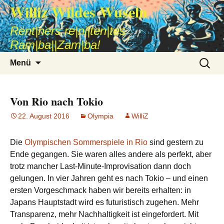
Williz Wildes Wuseln
Rent|ners re|ni|ten|tes
Ram|ba||Zam|ba!
Zum
Suche
Menü
Inhalt
nach:
springen
Von Rio nach Tokio
22. August 2016
Olympia
WilliZ
Die
Olympischen Sommerspiele in Rio
sind gestern zu
Ende gegangen. Sie waren alles andere als perfekt, aber
trotz mancher Last-Minute-Improvisation dann doch
gelungen. In vier Jahren geht es nach Tokio – und einen
ersten Vorgeschmack haben wir bereits erhalten: in
Japans Hauptstadt wird es futuristisch zugehen. Mehr
Transparenz, mehr Nachhaltigkeit ist eingefordert. Mit