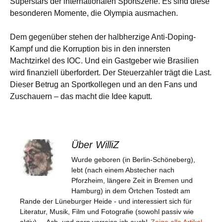
Superstars der internationalen Sportszene. Es sind diese
besonderen Momente, die Olympia ausmachen.
Dem gegenüber stehen der halbherzige Anti-Doping-
Kampf und die Korruption bis in den innersten
Machtzirkel des IOC. Und ein Gastgeber wie Brasilien
wird finanziell überfordert. Der Steuerzahler trägt die Last.
Dieser Betrug an Sportkollegen und an den Fans und
Zuschauern – das macht die Idee kaputt.
Über WilliZ
Wurde geboren (in Berlin-Schöneberg),
lebt (nach einem Abstecher nach
Pforzheim, längere Zeit in Bremen und
Hamburg) in dem Örtchen Tostedt am
Rande der Lüneburger Heide - und interessiert sich für
Literatur, Musik, Film und Fotografie (sowohl passiv wie
aktiv) ... Ach, und gern verreise ich auch!
Zeige alle Artikel