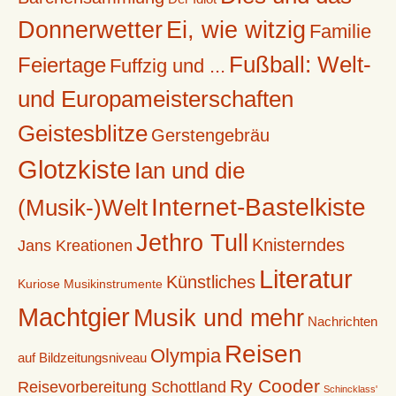
Donnerwetter
Ei, wie witzig
Familie
Fußball: Welt-
Feiertage
Fuffzig und ...
und Europameisterschaften
Geistesblitze
Gerstengebräu
Glotzkiste
Ian und die
Internet-Bastelkiste
(Musik-)Welt
Jethro Tull
Knisterndes
Jans Kreationen
Literatur
Künstliches
Kuriose Musikinstrumente
Machtgier
Musik und mehr
Nachrichten
Reisen
Olympia
auf Bildzeitungsniveau
Ry Cooder
Reisevorbereitung Schottland
Schincklass'