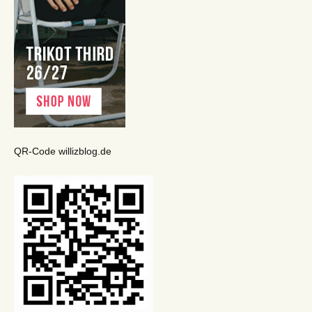
QR-Code willizblog.de