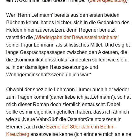
ein WG-Zimmer über dieser Kneipe.“ (
de.wikipedia.org
)
Wer ‚Herrn Lehmann’ bereits aus den ersten beiden
Büchern kennt, hat es leichter, sich in die Gedanken des
Helden hineinzuversetzen, denn Regener benutzt
verstärkt die
‚Wiedergabe der Bewusstseinsinhalte’
seiner Figur Lehmann als stilistisches Mittel. Und es gibt
lange Gesprächspassagen zwischen den Akteuren, die
die „Kommunikationsstruktur andeuten sollen, wie sie u.
a. in der damaligen Hausbesetzungs- und
Wohngemeinschaftsszene üblich war.“
Obwohl der spezielle Lehmann-Humor auch hier wieder
zum Tragen kommt (daher liebe ich ja ‚Lehmann’), so hat
mich dieser Roman doch ziemlich enttäuscht. Dabei
sollte es mir eigentlich geholfen haben, dass ich ähnlich
wie zu ‚Neue Vahr-Süd’ die Ostertor/Steintorszene in
Bremen, auch die
Szene der 80er Jahre in Berlin-
Kreuzberg
ansatzweise kenne (ich erinnere mich an eine