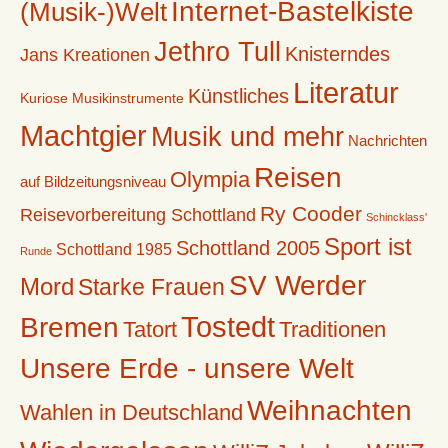
Internet-Bastelkiste
(Musik-)Welt
Jethro Tull
Knisterndes
Jans Kreationen
Literatur
Künstliches
Kuriose Musikinstrumente
Machtgier
Musik und mehr
Nachrichten
Reisen
Olympia
auf Bildzeitungsniveau
Ry Cooder
Reisevorbereitung Schottland
Schincklass'
Sport ist
Schottland 2005
Schottland 1985
Runde
SV Werder
Mord
Starke Frauen
Tostedt
Bremen
Tatort
Traditionen
Unsere Erde - unsere Welt
Weihnachten
Wahlen in Deutschland