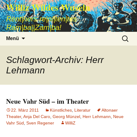
Williz Wildes Wuseln
Rent|ners re|ni|ten|tes
Ram|ba||Zam|ba!
Zum
Suche
Menü
Inhalt
nach:
springen
Schlagwort-Archiv: Herr
Lehmann
Neue Vahr Süd – im Theater
22. März 2011
Künstliches
,
Literatur
Altonaer
Theater
,
Anja Del Caro
,
Georg Münzel
,
Herr Lehmann
,
Neue
Vahr Süd
,
Sven Regener
WilliZ