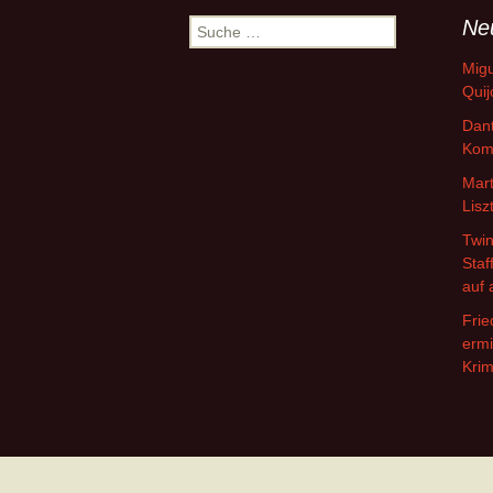
Ne
Suche
nach:
Migu
Quij
Dant
Kom
Mart
Lisz
Twin
Staf
auf 
Frie
ermi
Krim