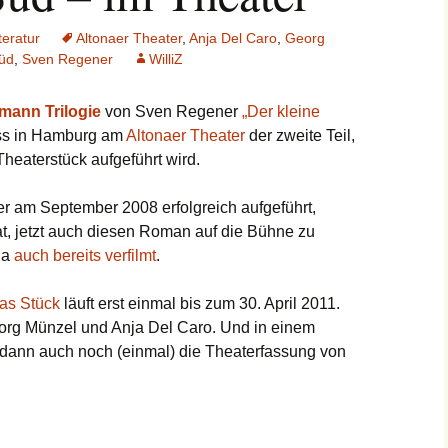
teratur
Altonaer Theater
,
Anja Del Caro
,
Georg
üd
,
Sven Regener
WilliZ
mann Trilogie
von Sven Regener
„Der kleine
ass in Hamburg am
Altonaer Theater
der zweite Teil,
Theaterstück aufgeführt wird.
er am September 2008 erfolgreich aufgeführt,
t, jetzt auch diesen Roman auf die Bühne zu
ja
auch bereits verfilmt
.
as Stück
läuft erst einmal bis zum 30. April 2011.
org Münzel und Anja Del Caro. Und in einem
ann auch noch (einmal) die Theaterfassung von