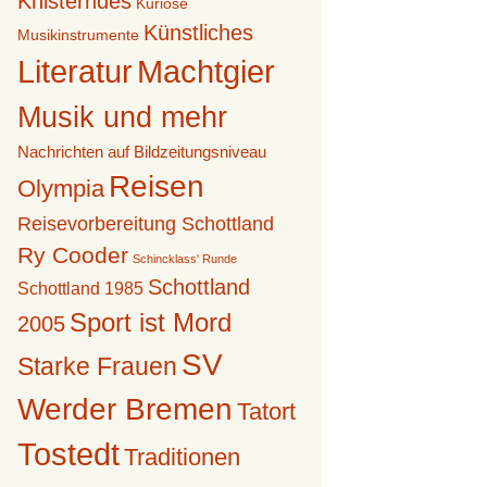
Knisterndes
Kuriose
Künstliches
Musikinstrumente
Literatur
Machtgier
Musik und mehr
Nachrichten auf Bildzeitungsniveau
Reisen
Olympia
Reisevorbereitung Schottland
Ry Cooder
Schincklass' Runde
Schottland
Schottland 1985
Sport ist Mord
2005
SV
Starke Frauen
Werder Bremen
Tatort
Tostedt
Traditionen