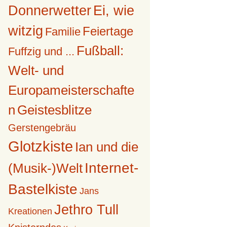
Donnerwetter
Ei, wie
witzig
Feiertage
Familie
Fußball:
Fuffzig und ...
Welt- und
Europameisterschafte
n
Geistesblitze
Gerstengebräu
Glotzkiste
Ian und die
Internet-
(Musik-)Welt
Bastelkiste
Jans
Jethro Tull
Kreationen