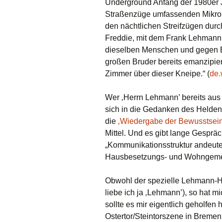
Underground Anfang der 1980er 
Straßenzüge umfassenden Mikrok
den nächtlichen Streifzügen dur
Freddie, mit dem Frank Lehmann
dieselben Menschen und gegen 
großen Bruder bereits emanzipiert
Zimmer über dieser Kneipe.“ (
de.
Wer ‚Herrn Lehmann’ bereits aus 
sich in die Gedanken des Helden
die
‚Wiedergabe der Bewusstsein
Mittel. Und es gibt lange Gespr
„Kommunikationsstruktur andeuten
Hausbesetzungs- und Wohngemei
Obwohl der spezielle Lehmann-H
liebe ich ja ‚Lehmann’), so hat 
sollte es mir eigentlich geholfen
Ostertor/Steintorszene in Bremen