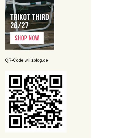
QR-Code willizblog.de