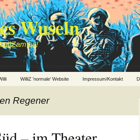
des Wuseln
|ba||Zam|ba!
lli
WilliZ ’normale‘ Website
Impressum/Kontakt
D
ven Regener
üd – im Theater