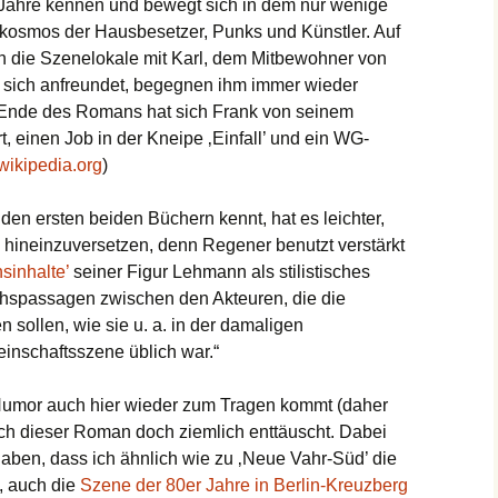
Jahre kennen und bewegt sich in dem nur wenige
osmos der Hausbesetzer, Punks und Künstler. Auf
ch die Szenelokale mit Karl, dem Mitbewohner von
 sich anfreundet, begegnen ihm immer wieder
Ende des Romans hat sich Frank von seinem
, einen Job in der Kneipe ‚Einfall’ und ein WG-
wikipedia.org
)
den ersten beiden Büchern kennt, hat es leichter,
 hineinzuversetzen, denn Regener benutzt verstärkt
sinhalte’
seiner Figur Lehmann als stilistisches
ächspassagen zwischen den Akteuren, die die
 sollen, wie sie u. a. in der damaligen
nschaftsszene üblich war.“
umor auch hier wieder zum Tragen kommt (daher
mich dieser Roman doch ziemlich enttäuscht. Dabei
 haben, dass ich ähnlich wie zu ‚Neue Vahr-Süd’ die
, auch die
Szene der 80er Jahre in Berlin-Kreuzberg