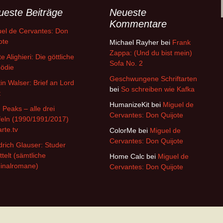
ueste Beiträge
Neueste
Kommentare
el de Cervantes: Don
ote
Michael Rayher
bei
Frank
Zappa: (Und du bist mein)
e Alighieri: Die göttliche
Sofa No. 2
ödie
Geschwungene Schriftarten
in Walser: Brief an Lord
bei
So schreiben wie Kafka
t
HumanizeKit
bei
Miguel de
 Peaks – alle drei
Cervantes: Don Quijote
feln (1990/1991/2017)
arte.tv
ColorMe
bei
Miguel de
Cervantes: Don Quijote
drich Glauser: Studer
ttelt (sämtliche
Home Calc
bei
Miguel de
inalromane)
Cervantes: Don Quijote