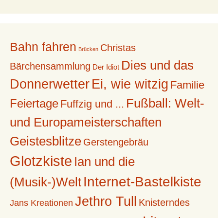
Bahn fahren
Christas
Brücken
Dies und das
Bärchensammlung
Der Idiot
Donnerwetter
Ei, wie witzig
Familie
Fußball: Welt-
Feiertage
Fuffzig und ...
und Europameisterschaften
Geistesblitze
Gerstengebräu
Glotzkiste
Ian und die
Internet-Bastelkiste
(Musik-)Welt
Jethro Tull
Knisterndes
Jans Kreationen