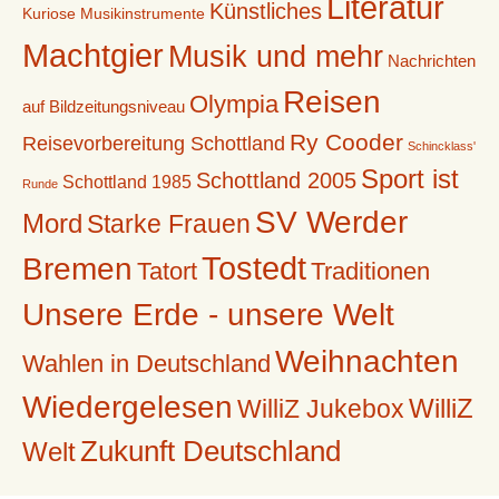
Literatur
Künstliches
Kuriose Musikinstrumente
Machtgier
Musik und mehr
Nachrichten
Reisen
Olympia
auf Bildzeitungsniveau
Ry Cooder
Reisevorbereitung Schottland
Schincklass'
Sport ist
Schottland 2005
Schottland 1985
Runde
SV Werder
Mord
Starke Frauen
Tostedt
Bremen
Tatort
Traditionen
Unsere Erde - unsere Welt
Weihnachten
Wahlen in Deutschland
Wiedergelesen
WilliZ
WilliZ Jukebox
Zukunft Deutschland
Welt