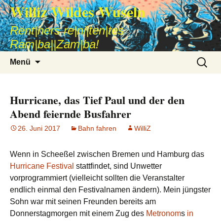
Williz Wildes Wuseln
Rent|ners re|ni|ten|tes
Ram|ba||Zam|ba!
Zum
Suche
Menü
Inhalt
nach:
springen
Hurricane, das Tief Paul und der den
Abend feiernde Busfahrer
26. Juni 2017
Bahn fahren
WilliZ
Wenn in Scheeßel zwischen Bremen und Hamburg das
Hurricane Festival
stattfindet, sind Unwetter
vorprogrammiert (vielleicht sollten die Veranstalter
endlich einmal den Festivalnamen ändern). Mein jüngster
Sohn war mit seinen Freunden bereits am
Donnerstagmorgen mit einem Zug des
Metronom
s
in