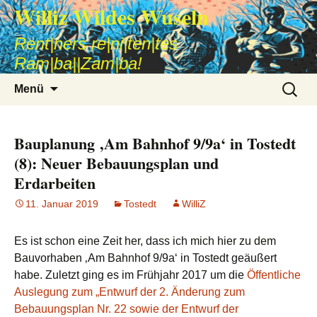
Williz Wildes Wuseln
Rent|ners re|ni|ten|tes
Ram|ba||Zam|ba!
Zum
Suche
Menü
Inhalt
nach:
springen
Bauplanung ‚Am Bahnhof 9/9a‘ in Tostedt
(8): Neuer Bebauungsplan und
Erdarbeiten
11. Januar 2019
Tostedt
WilliZ
Es ist schon eine Zeit her, dass ich mich hier zu dem
Bauvorhaben ‚Am Bahnhof 9/9a‘ in Tostedt geäußert
habe. Zuletzt ging es im Frühjahr 2017 um die
Öffentliche
Auslegung zum „Entwurf der 2. Änderung zum
Bebauungsplan Nr. 22 sowie der Entwurf der