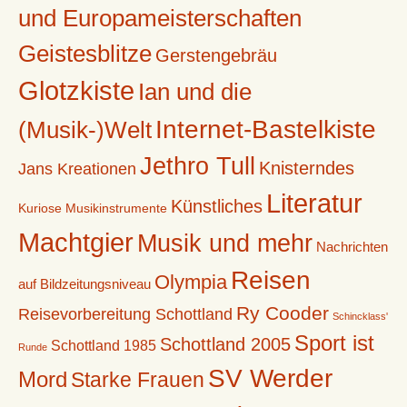
und Europameisterschaften
Geistesblitze
Gerstengebräu
Glotzkiste
Ian und die
Internet-Bastelkiste
(Musik-)Welt
Jethro Tull
Knisterndes
Jans Kreationen
Literatur
Künstliches
Kuriose Musikinstrumente
Machtgier
Musik und mehr
Nachrichten
Reisen
Olympia
auf Bildzeitungsniveau
Ry Cooder
Reisevorbereitung Schottland
Schincklass'
Sport ist
Schottland 2005
Schottland 1985
Runde
SV Werder
Mord
Starke Frauen