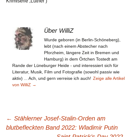
Krimiserie ‚Luther‘)
Über WilliZ
Wurde geboren (in Berlin-Schöneberg),
lebt (nach einem Abstecher nach
Pforzheim, längere Zeit in Bremen und
Hamburg) in dem Örtchen Tostedt am
Rande der Lüneburger Heide - und interessiert sich für
Literatur, Musik, Film und Fotografie (sowohl passiv wie
aktiv) ... Ach, und gern verreise ich auch!
Zeige alle Artikel
von WilliZ
→
Beitragsnavigation
←
Stählerner Josef-Stalin-Orden am
blutbefleckten Band 2022: Wladimir Putin
Saint Patrick’s Day 2022
→