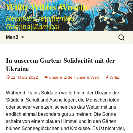
Williz Wildes Wuseln
Rent|ners re|ni|ten|tes
Ram|ba||Zam|ba!
Zum
Suche
Menü
Inhalt
nach:
springen
In unserem Garten: Solidarität mit der
Ukraine
12. März 2022
Unsere Erde - unsere Welt
WilliZ
Während Putins Soldaten weiterhin in der Ukraine die
Städte in Schutt und Asche legen, die Menschen töten
oder schwer verletzen, scheint es das Wetter mit uns
endlich einmal besonders gut zu meinen: Die Sonne
scheint von einem blauen Himmel und in den Gärten
blühen Schneeglöckchen und Krokusse. Es ist nicht viel,