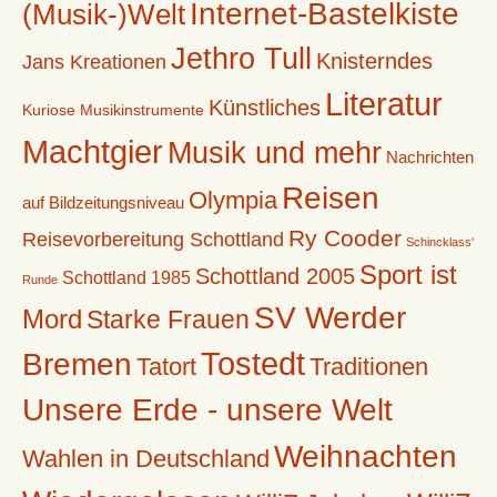
Internet-Bastelkiste
(Musik-)Welt
Jethro Tull
Knisterndes
Jans Kreationen
Literatur
Künstliches
Kuriose Musikinstrumente
Machtgier
Musik und mehr
Nachrichten
Reisen
Olympia
auf Bildzeitungsniveau
Ry Cooder
Reisevorbereitung Schottland
Schincklass'
Sport ist
Schottland 2005
Schottland 1985
Runde
SV Werder
Mord
Starke Frauen
Tostedt
Bremen
Tatort
Traditionen
Unsere Erde - unsere Welt
Weihnachten
Wahlen in Deutschland