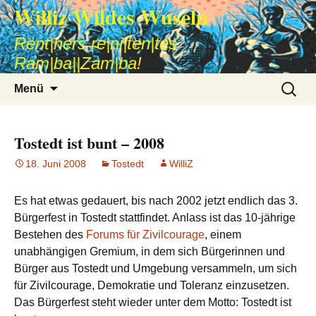
Williz Wildes Wuseln
Rent|ners re|ni|ten|tes
Ram|ba||Zam|ba!
Zum
Suche
Menü
Inhalt
nach:
springen
Tostedt ist bunt – 2008
18. Juni 2008
Tostedt
WilliZ
Es hat etwas gedauert, bis nach 2002 jetzt endlich das 3.
Bürgerfest in Tostedt stattfindet. Anlass ist das 10-jährige
Bestehen des
Forums für Zivilcourage
, einem
unabhängigen Gremium, in dem sich Bürgerinnen und
Bürger aus Tostedt und Umgebung versammeln, um sich
für Zivilcourage, Demokratie und Toleranz einzusetzen.
Das Bürgerfest steht wieder unter dem Motto: Tostedt ist