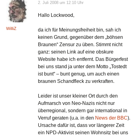
2. Juli 2008 um 12:10 Uhr
Hallo Lockwood,
WilliZ
da ich für Meinungsfreiheit bin, sah ich
keinen Grund, gegenüber dem „böhsen
Braunen“ Zensur zu üben. Stimmt nicht
ganz: seinen Link auf eine obskure
Website habe ich entfernt. Das Bürgerfest
bei uns stand ja unter dem Motto „Tostedt
ist bunt“ – bunt genug, um auch einen
braunen Schandfleck zu verkraften.
Leider ist unser kleiner Ort durch den
Aufmarsch von Neo-Nazis nicht nur
überregional, sondern gar international in
Verruf geraten (u.a. in den
News der BBC
).
Ursache dafür ist, dass vor längerer Zeit
ein NPD-Aktivist seinen Wohnsitz bei uns