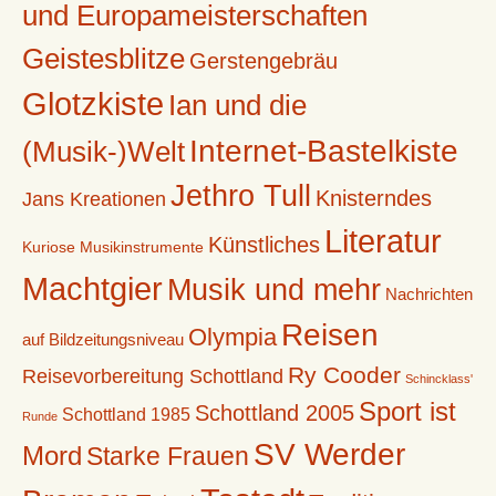
und Europameisterschaften
Geistesblitze
Gerstengebräu
Glotzkiste
Ian und die
Internet-Bastelkiste
(Musik-)Welt
Jethro Tull
Knisterndes
Jans Kreationen
Literatur
Künstliches
Kuriose Musikinstrumente
Machtgier
Musik und mehr
Nachrichten
Reisen
Olympia
auf Bildzeitungsniveau
Ry Cooder
Reisevorbereitung Schottland
Schincklass'
Sport ist
Schottland 2005
Schottland 1985
Runde
SV Werder
Mord
Starke Frauen