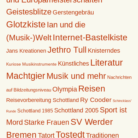
Geistesblitze
Gerstengebräu
Glotzkiste
Ian und die
Internet-Bastelkiste
(Musik-)Welt
Jethro Tull
Knisterndes
Jans Kreationen
Literatur
Künstliches
Kuriose Musikinstrumente
Machtgier
Musik und mehr
Nachrichten
Reisen
Olympia
auf Bildzeitungsniveau
Ry Cooder
Reisevorbereitung Schottland
Schincklass'
Sport ist
Schottland 2005
Schottland 1985
Runde
SV Werder
Mord
Starke Frauen
Tostedt
Bremen
Tatort
Traditionen