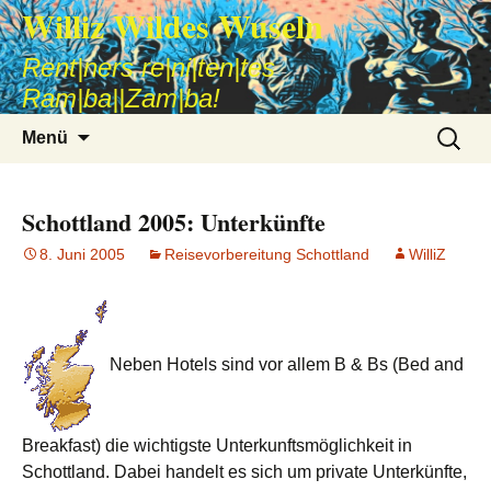
Williz Wildes Wuseln
Rent|ners re|ni|ten|tes
Ram|ba||Zam|ba!
Zum
Suche
Menü
Inhalt
nach:
springen
Schottland 2005: Unterkünfte
8. Juni 2005
Reisevorbereitung Schottland
WilliZ
Neben Hotels sind vor allem B & Bs (Bed and
Breakfast) die wichtigste Unterkunftsmöglichkeit in
Schottland. Dabei handelt es sich um private Unterkünfte,