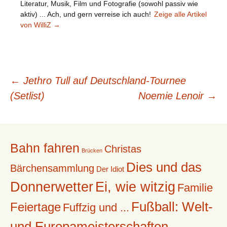
Literatur, Musik, Film und Fotografie (sowohl passiv wie
aktiv) ... Ach, und gern verreise ich auch!
Zeige alle Artikel
von WilliZ
→
Beitragsnavigation
←
Jethro Tull auf Deutschland-Tournee
(Setlist)
Noemie Lenoir
→
Bahn fahren
Christas
Brücken
Dies und das
Bärchensammlung
Der Idiot
Donnerwetter
Ei, wie witzig
Familie
Fußball: Welt-
Feiertage
Fuffzig und ...
und Europameisterschaften