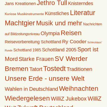
Jethro Tull
Knisterndes
Jans Kreationen
Literatur
Künstliches
Kuriose Musikinstrumente
Machtgier
Musik und mehr
Nachrichten
Reisen
Olympia
auf Bildzeitungsniveau
Ry Cooder
Reisevorbereitung Schottland
Schincklass'
Sport ist
Schottland 2005
Schottland 1985
Runde
SV Werder
Mord
Starke Frauen
Tostedt
Bremen
Tatort
Traditionen
Unsere Erde - unsere Welt
Weihnachten
Wahlen in Deutschland
Wiedergelesen
WilliZ
WilliZ Jukebox