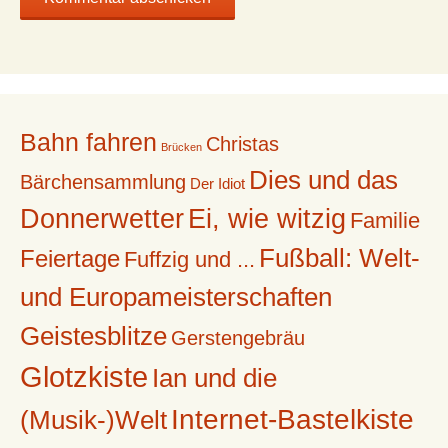
Bahn fahren
Christas
Brücken
Dies und das
Bärchensammlung
Der Idiot
Donnerwetter
Ei, wie witzig
Familie
Fußball: Welt-
Feiertage
Fuffzig und ...
und Europameisterschaften
Geistesblitze
Gerstengebräu
Glotzkiste
Ian und die
Internet-Bastelkiste
(Musik-)Welt