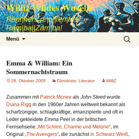
Williz Wildes Wuseln
Rent|ners re|ni|ten|tes
Ram|ba||Zam|ba!
Zum
Suche
Menü
Inhalt
nach:
springen
Emma & William: Ein
Sommernachtstraum
28. Oktober 2009
Glotzkiste
,
Literatur
WilliZ
Zusammen mit
Patrick Mcnee
als
John Steed
wurde
Diana Rigg
in den 1960er Jahren weltweit bekannt als
scharfzüngige, schlagkräftige, emanzipierte und oft in
Leder gekleidete
Emma Peel
in der britischen
Fernsehserie
„Mit Schirm, Charme und Melone“
, im
Original
„The Avengers“
, die zunächst
in Schwarz-Weiß
,