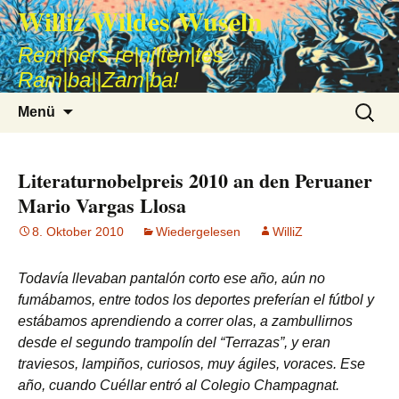
Williz Wildes Wuseln
Rent|ners re|ni|ten|tes
Ram|ba||Zam|ba!
Zum
Suche
Menü
Inhalt
nach:
springen
Literaturnobelpreis 2010 an den Peruaner
Mario Vargas Llosa
8. Oktober 2010
Wiedergelesen
WilliZ
Todavía llevaban pantalón corto ese año, aún no
fumábamos, entre todos los deportes preferían el fútbol y
estábamos aprendiendo a correr olas, a zambullirnos
desde el segundo trampolín del “Terrazas”, y eran
traviesos, lampiños, curiosos, muy ágiles, voraces. Ese
año, cuando Cuéllar entró al Colegio Champagnat.