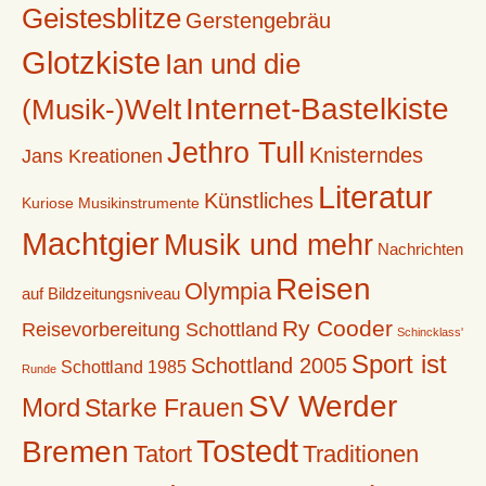
Geistesblitze
Gerstengebräu
Glotzkiste
Ian und die
Internet-Bastelkiste
(Musik-)Welt
Jethro Tull
Knisterndes
Jans Kreationen
Literatur
Künstliches
Kuriose Musikinstrumente
Machtgier
Musik und mehr
Nachrichten
Reisen
Olympia
auf Bildzeitungsniveau
Ry Cooder
Reisevorbereitung Schottland
Schincklass'
Sport ist
Schottland 2005
Schottland 1985
Runde
SV Werder
Mord
Starke Frauen
Tostedt
Bremen
Tatort
Traditionen