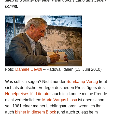
stieß und später bei einer Fahrt durchs Land ums Leben
kommt.
Foto:
Daniele Devoti
– Padova, Italien (13. Juni 2010)
Was soll ich sagen? Nicht nur der
Suhrkamp-Verlag
freut
sich als deutscher Verleger des neuen Preisträgers des
Nobelpreises für Literatur
, auch ich konnte meine Freude
nicht verheimlichen:
Mario Vargas Llosa
ist eben schon
seit 1981 einer meiner Lieblingsautoren, wenn ich ihn
auch
bisher in diesem Block
(und auch zuletzt beim