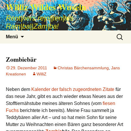
Williz Wildes Wuseln
Rent|ners re|ni|ten|tes
Ram|ba||Zam|ba!
Zum
Suche
Menü
Inhalt
nach:
springen
Zombiebär
29. Dezember 2011
Christas Bärchensammlung
,
Jans
Kreationen
WilliZ
Neben dem
Kalender der falsch zugeordneten Zitate
für
das neue Jahr, gibt es auch wieder etwas Neues aus der
Stofftiernähstube meines älteren Sohnes (vom
fiesen
Fuchs
berichtete ich bereits). Meine Frau sammelt ja
Teddybären aller Art – und so hat mein Sohn für seine
Mutter zu Weihnachten einen Bären ganz besonderer Art