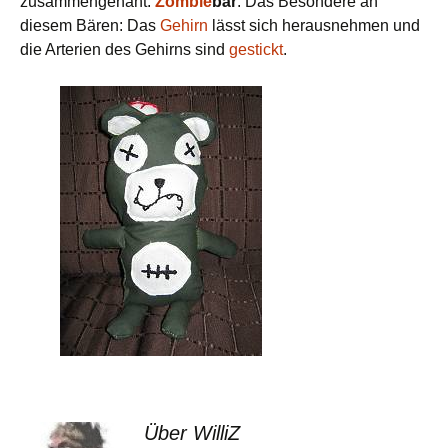
zusammengenäht:
Zombie
bär
. Das Besondere an
diesem Bären: Das
Gehirn
lässt sich herausnehmen und
die Arterien des Gehirns sind
gestickt
.
Über WilliZ