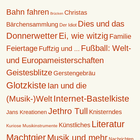
Bahn fahren
Christas
Brücken
Dies und das
Bärchensammlung
Der Idiot
Donnerwetter
Ei, wie witzig
Familie
Fußball: Welt-
Feiertage
Fuffzig und ...
und Europameisterschaften
Geistesblitze
Gerstengebräu
Glotzkiste
Ian und die
Internet-Bastelkiste
(Musik-)Welt
Jethro Tull
Knisterndes
Jans Kreationen
Literatur
Künstliches
Kuriose Musikinstrumente
Machtgier
Musik und mehr
Nachrichten