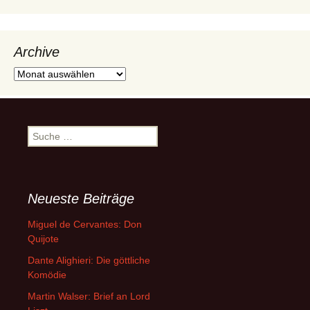
Archive
Archive
Suche
nach:
Neueste Beiträge
Miguel de Cervantes: Don
Quijote
Dante Alighieri: Die göttliche
Komödie
Martin Walser: Brief an Lord