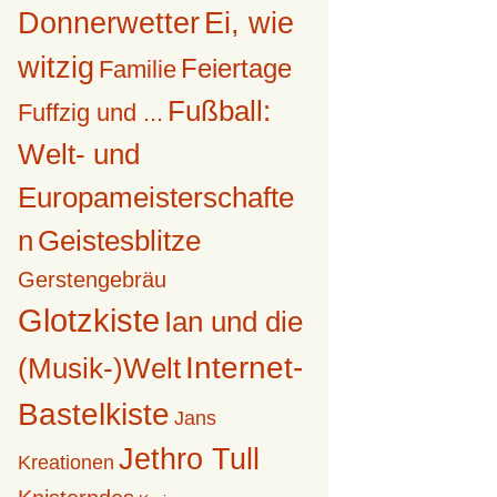
Donnerwetter
Ei, wie
witzig
Feiertage
Familie
Fußball:
Fuffzig und ...
Welt- und
Europameisterschafte
n
Geistesblitze
Gerstengebräu
Glotzkiste
Ian und die
Internet-
(Musik-)Welt
Bastelkiste
Jans
Jethro Tull
Kreationen