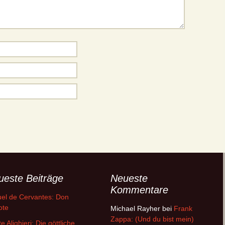
ueste Beiträge
Neueste
Kommentare
el de Cervantes: Don
ote
Michael Rayher
bei
Frank
Zappa: (Und du bist mein)
e Alighieri: Die göttliche