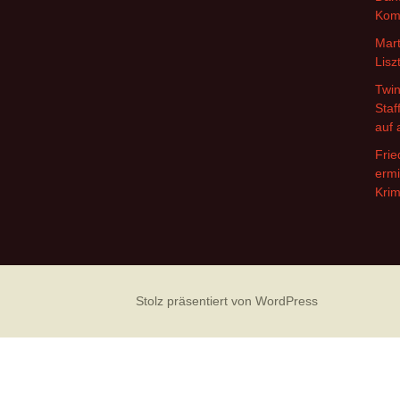
Kom
Mart
Lisz
Twin
Staf
auf 
Frie
ermi
Krim
Stolz präsentiert von WordPress