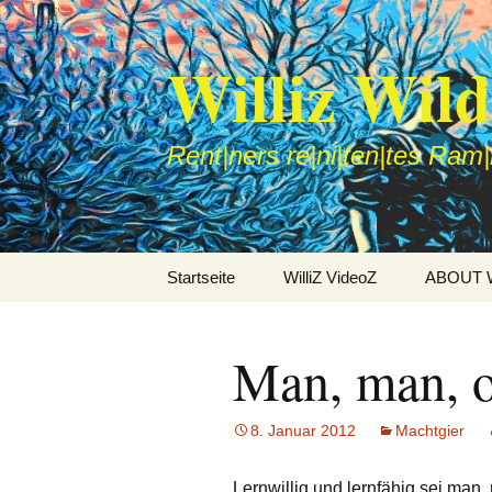
Williz Wil
Rent|ners re|ni|ten|tes Ram
Zum
Startseite
WilliZ VideoZ
ABOUT Wi
Inhalt
springen
Man, man, 
8. Januar 2012
Machtgier
Lernwillig und lernfähig sei man,