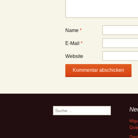
Name
*
E-Mail
*
Website
Ne
Suche
nach:
Migu
Quij
Dant