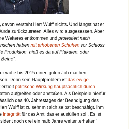
, davon versteht Herr Wulff nichts. Und längst hat er
Würde zurückzutreten. Alles wird ausgesessen. Aber
ohne Weiteres entkommen und
protestiert nach
Menschen haben
mit erhobenen Schuhen
vor Schloss
die Produktion“ hieß es da auf Plakaten, oder
 Beine“.
, er wolle bis 2015 einen guten Job machen.
ssen. Denn sein Hauptproblem ist
das ewige
 erzielt
politische Wirkung hauptsächlich durch
atten aufgreifen oder anstoßen. Als Beispiele hierfür
lässlich des 40. Jahrestages der Beendigung des
r Wulff ist zu sehr mit sich selbst beschäftigt. Ihm
he
Integrität
für das Amt, das er ausfüllen soll. Es ist
sident noch drei ein halb Jahre weiter ‚erhalten’