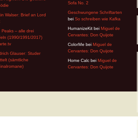
Sofa No. 2
ödie
Geschwungene Schriftarten
in Walser: Brief an Lord
bei
So schreiben wie Kafka
t
HumanizeKit
bei
Miguel de
 Peaks – alle drei
Cervantes: Don Quijote
feln (1990/1991/2017)
arte.tv
ColorMe
bei
Miguel de
Cervantes: Don Quijote
drich Glauser: Studer
ttelt (sämtliche
Home Calc
bei
Miguel de
inalromane)
Cervantes: Don Quijote