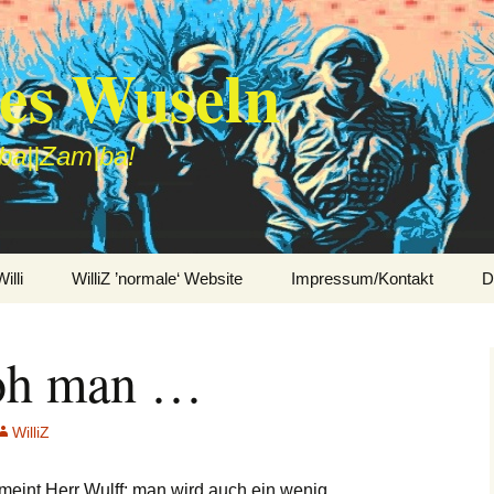
des Wuseln
|ba||Zam|ba!
lli
WilliZ ’normale‘ Website
Impressum/Kontakt
D
oh man …
WilliZ
 meint Herr Wulff; man wird auch ein wenig