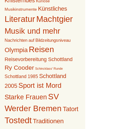
Knisterndes
Kuriose
Künstliches
Musikinstrumente
Literatur
Machtgier
Musik und mehr
Nachrichten auf Bildzeitungsniveau
Reisen
Olympia
Reisevorbereitung Schottland
Ry Cooder
Schincklass' Runde
Schottland
Schottland 1985
Sport ist Mord
2005
SV
Starke Frauen
Werder Bremen
Tatort
Tostedt
Traditionen