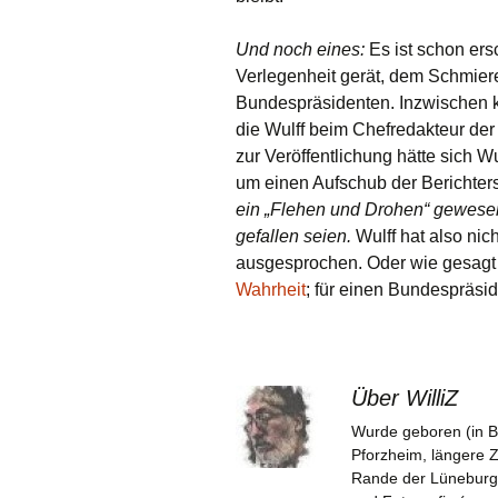
Und noch eines:
Es ist schon ers
Verlegenheit gerät, dem Schmiere
Bundespräsidenten. Inzwischen 
die Wulff beim Chefredakteur der
zur Veröffentlichung hätte sich W
um einen Aufschub der Berichters
ein „Flehen und Drohen“ gewesen,
gefallen seien.
Wulff hat also nic
ausgesprochen. Oder wie gesagt
Wahrheit
; für einen Bundespräsi
Über WilliZ
Wurde geboren (in B
Pforzheim, längere 
Rande der Lüneburger 