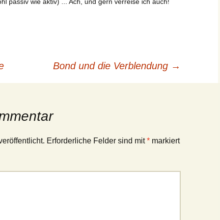
l passiv wie aktiv) ... Ach, und gern verreise ich auch!
e
Bond und die Verblendung
→
ommentar
eröffentlicht.
Erforderliche Felder sind mit
*
markiert