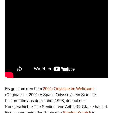
Es geht um den Film
2001: Odyssee im Weltraum
(Originaltitel: 2001: A Space Odyssey), ein Science-
Fiction-Film aus dem Jahre 1968, der auf der
Kurzgeschichte The Sentinel von Arthur C. Clarke basiert.
Er entstand unter der Regie von
Stanley Kubrick
in