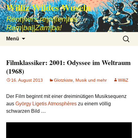
Williz Wildes Wuseln
Rent|ners re|ni|ten|tes
Ram|ba||Zam|ba!
Zum
Suche
Menü
Inhalt
nach:
springen
Filmklassiker: 2001: Odyssee im Weltraum
(1968)
16. August 2013
Glotzkiste
,
Musik und mehr
WilliZ
Der Film beginnt mit einer dreiminütigen Musiksequenz
aus
György Ligetis
Atmosphères
zu einem völlig
schwarzen Bild …