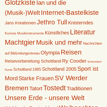
Glotzkiste
Ian und die
Internet-Bastelkiste
(Musik-)Welt
Jethro Tull
Knisterndes
Jans Kreationen
Literatur
Künstliches
Kuriose Musikinstrumente
Machtgier
Musik und mehr
Nachrichten
Reisen
Olympia
auf Bildzeitungsniveau
Ry Cooder
Reisevorbereitung Schottland
Schincklass'
Sport ist
Schottland 2005
Schottland 1985
Runde
SV Werder
Mord
Starke Frauen
Tostedt
Bremen
Tatort
Traditionen
Unsere Erde - unsere Welt