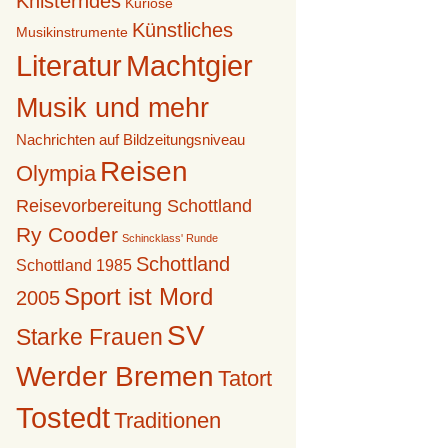
Knisterndes
Kuriose
Künstliches
Musikinstrumente
Literatur
Machtgier
Musik und mehr
Nachrichten auf Bildzeitungsniveau
Reisen
Olympia
Reisevorbereitung Schottland
Ry Cooder
Schincklass' Runde
Schottland
Schottland 1985
Sport ist Mord
2005
SV
Starke Frauen
Werder Bremen
Tatort
Tostedt
Traditionen