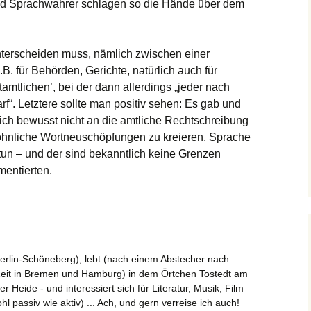
 Und Sprachwahrer schlagen so die Hände über dem
nterscheiden muss, nämlich zwischen einer
z.B. für Behörden, Gerichte, natürlich auch für
htamtlichen’, bei der dann allerdings „jeder nach
“. Letztere sollte man positiv sehen: Es gab und
 sich bewusst nicht an die amtliche Rechtschreibung
öhnliche Wortneuschöpfungen zu kreieren. Sprache
tun – und der sind bekanntlich keine Grenzen
mentierten.
erlin-Schöneberg), lebt (nach einem Abstecher nach
Zeit in Bremen und Hamburg) in dem Örtchen Tostedt am
Heide - und interessiert sich für Literatur, Musik, Film
l passiv wie aktiv) ... Ach, und gern verreise ich auch!