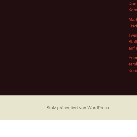
Dant
Kom
Mart
Lisz
Twin
Staf
auf 
Frie
ermi
Krim
Stolz präsentiert von WordPress