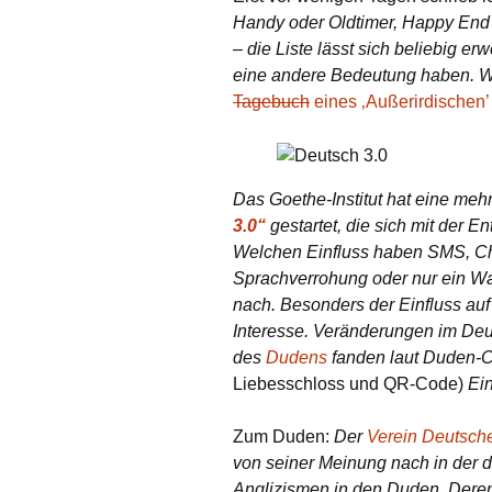
Handy oder Oldtimer, Happy End
– die Liste lässt sich beliebig erw
eine andere Bedeutung haben. 
Tagebuch
eines ‚Außerirdischen’
Das Goethe-Institut hat eine me
3.0“
gestartet, die sich mit der E
Welchen Einfluss haben SMS, Ch
Sprachverrohung oder nur ein W
nach. Besonders der Einfluss auf
Interesse. Veränderungen im Deuts
des
Dudens
fanden laut Duden-C
Liebesschloss und QR-Code)
Ei
Zum Duden:
Der
Verein Deutsch
von seiner Meinung nach in der d
Anglizismen in den Duden. Dere