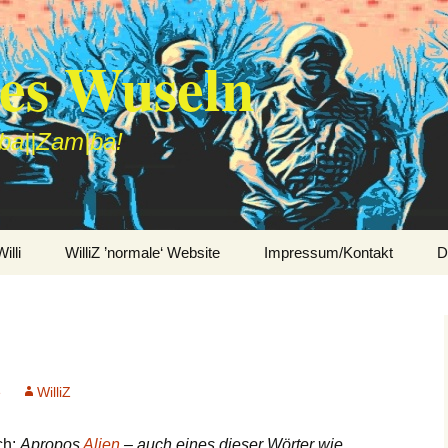
des Wuseln
|ba||Zam|ba!
lli
WilliZ ’normale‘ Website
Impressum/Kontakt
D
e
WilliZ
ch:
Apropos
Alien
– auch eines dieser Wörter wie