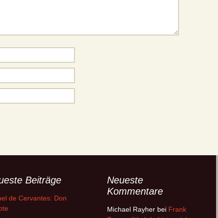
ueste Beiträge
Neueste
Kommentare
el de Cervantes: Don
ote
Michael Rayher
bei
Frank