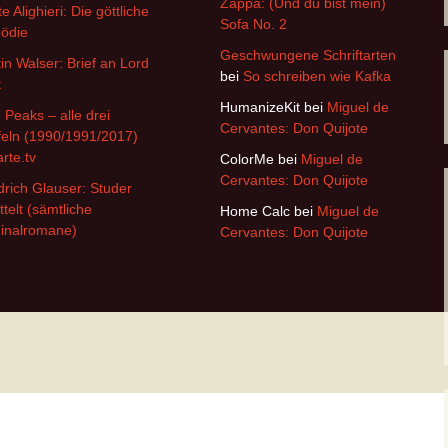
Zappa: (Und du bist mein)
e Alighieri: Die göttliche
Sofa No. 2
ödie
Geschwungene Schriftarten
in Walser: Brief an Lord
bei
So schreiben wie Kafka
t
HumanizeKit
bei
Miguel de
 Peaks – alle drei
Cervantes: Don Quijote
feln (1990/1991/2017)
arte.tv
ColorMe
bei
Miguel de
Cervantes: Don Quijote
drich Glauser: Studer
ttelt (sämtliche
Home Calc
bei
Miguel de
inalromane)
Cervantes: Don Quijote