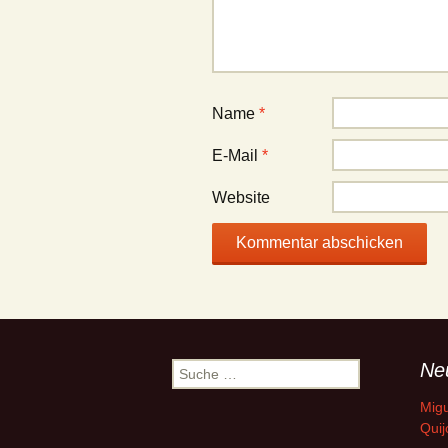
Name
*
E-Mail
*
Website
Ne
Suche
nach:
Migu
Quij