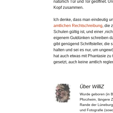
natürlich Tür und Tor geöffnet.
Kopf zusammen.
Ich denke, dass man eindeutig u
amtlichen Rechtschreibung
, die 
Schulen gültig ist, und einer ‚nic
eigenem Gutdünken schreiben darf
gibt genügend Schriftsteller, die
halten und sei es nur, um ungew
hat auch etwas mit Phantasie zu 
gesetzt, auch keine amtlich regle
Über WilliZ
Wurde geboren (in B
Pforzheim, längere 
Rande der Lüneburger 
und Fotografie (sowoh