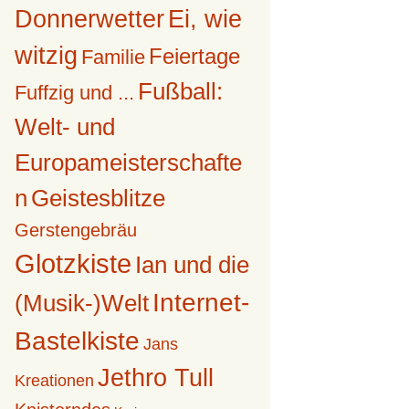
Donnerwetter
Ei, wie
witzig
Feiertage
Familie
Fußball:
Fuffzig und ...
Welt- und
Europameisterschafte
n
Geistesblitze
Gerstengebräu
Glotzkiste
Ian und die
Internet-
(Musik-)Welt
Bastelkiste
Jans
Jethro Tull
Kreationen