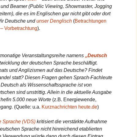
 und Beamer (Public Viewing, Showmaster, Jogging
eitern), die es im Englischen gar nicht gibt oder dort
Wir Deutsche und
unser Denglisch
(
Betrachtungen
 – Vorbetrachtung
).
hrmonatige Veranstaltungsreihe namens
„Deutsch
ntwicklung der deutschen Sprache beschäftigt.
ats und Anglizismen auf das Deutsche? Findet
andel statt? Diesen Fragen gehen Sprach-Fachleute
 Deutsch als Wissenschaftssprache ist von
chen sind unstrittig. Allein in die aktuelle Ausgabe
hefin 5.000 neue Worte
(z.B. Energiewende,
ngang.
(Quelle: u.a.
Kurznachrichten heute.de
)
e Sprache (VDS)
kritisiert die verstärkte Aufnahme
eutschen Sprache nicht hinreichend etablierten
n Verwendung würde dann durch diesen Eintrag