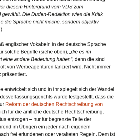
 vor diesem Hintergrund vom VDS zum
 gewählt. Die Duden-Redaktion wies die Kritik
ie die Sprache nicht mache, sondern objektiv
g
)
aß englischer Vokabeln in der deutsche Sprache
r solche Begriffe (siehe oben),
„die es im
ort eine andere Bedeutung haben“
, denn die sind
ft von Werbeagenturen lanciert wird. Nicht immer
c
präsentiert.
 entwickelt sich und in ihr spiegelt sich der Wandel
ndesverfassungsgerichts wurde festgestellt, dass die
zur
Reform der deutschen Rechtschreibung von
ch für die amtliche deutsche Rechtschreibung,
s entzogen – nur für begrenzte Teile der
ährend im Übrigen ein jeder nach eigenem
ach frei erfundenen oder veralteten Regeln. Dem ist