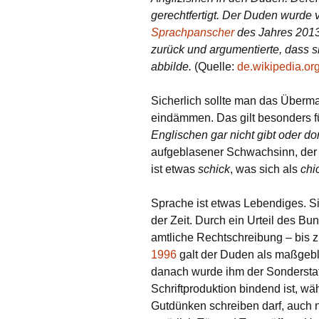
gerechtfertigt. Der Duden wurde
Sprachpanscher
des Jahres 2013
zurück und argumentierte, dass s
abbilde.
(Quelle:
de.wikipedia.or
Sicherlich sollte man das Überm
eindämmen. Das gilt besonders fü
Englischen gar nicht gibt oder d
aufgeblasener Schwachsinn, der o
ist etwas
schick
, was sich als
chi
Sprache ist etwas Lebendiges. Sie
der Zeit. Durch ein Urteil des Bu
amtliche Rechtschreibung – bis 
1996
galt der Duden als maßgebli
danach wurde ihm der Sonderstatu
Schriftproduktion bindend ist, w
Gutdünken schreiben darf, auch n