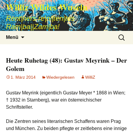
Williz Wildes Wuseln
Rent|ners re|ni|ten|tes
Ram|ba||Zam|ba!
Zum
Suche
Menü
Inhalt
nach:
springen
Heute Ruhetag (48): Gustav Meyrink – Der
Golem
1. März 2014
Wiedergelesen
WilliZ
Gustav Meyrink (eigentlich Gustav Meyer * 1868 in Wien;
† 1932 in Starnberg), war ein österreichischer
Schriftsteller.
Die Zentren seines literarischen Schaffens waren Prag
und München. Zu beiden pflegte er zeitlebens eine innige