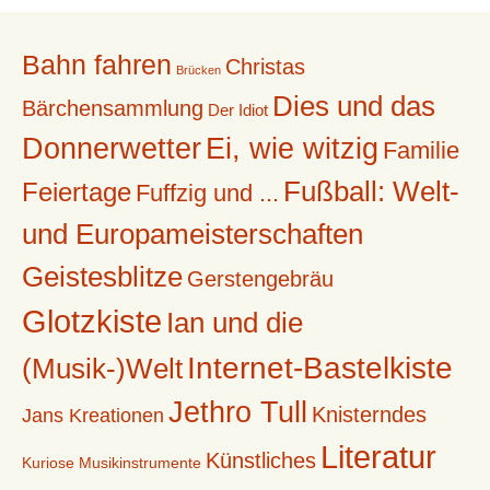
Bahn fahren
Christas
Brücken
Dies und das
Bärchensammlung
Der Idiot
Donnerwetter
Ei, wie witzig
Familie
Fußball: Welt-
Feiertage
Fuffzig und ...
und Europameisterschaften
Geistesblitze
Gerstengebräu
Glotzkiste
Ian und die
Internet-Bastelkiste
(Musik-)Welt
Jethro Tull
Knisterndes
Jans Kreationen
Literatur
Künstliches
Kuriose Musikinstrumente