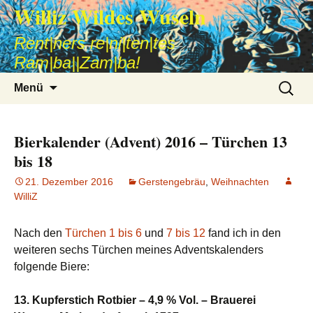
Williz Wildes Wuseln
Rent|ners re|ni|ten|tes
Ram|ba||Zam|ba!
Zum
Suche
Menü
Inhalt
nach:
springen
Bierkalender (Advent) 2016 – Türchen 13
bis 18
21. Dezember 2016
Gerstengebräu
,
Weihnachten
WilliZ
Nach den
Türchen 1 bis 6
und
7 bis 12
fand ich in den
weiteren sechs Türchen meines Adventskalenders
folgende Biere:
13. Kupferstich Rotbier – 4,9 % Vol. – Brauerei