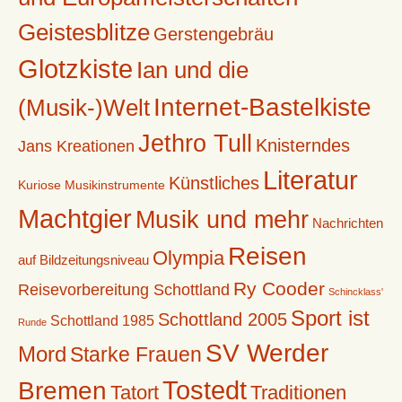
Geistesblitze
Gerstengebräu
Glotzkiste
Ian und die
Internet-Bastelkiste
(Musik-)Welt
Jethro Tull
Knisterndes
Jans Kreationen
Literatur
Künstliches
Kuriose Musikinstrumente
Machtgier
Musik und mehr
Nachrichten
Reisen
Olympia
auf Bildzeitungsniveau
Ry Cooder
Reisevorbereitung Schottland
Schincklass'
Sport ist
Schottland 2005
Schottland 1985
Runde
SV Werder
Mord
Starke Frauen
Tostedt
Bremen
Tatort
Traditionen