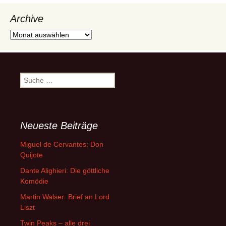
Archive
Archive
Suche
nach:
Neueste Beiträge
Miguel de Cervantes: Don
Quijote
Dante Alighieri: Die göttliche
Komödie
Martin Walser: Brief an Lord
Liszt
Twin Peaks – alle drei