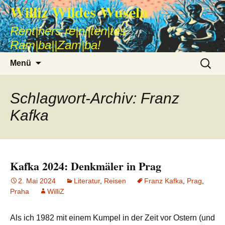
Williz Wildes Wuseln
Rent|ners re|ni|ten|tes
Ram|ba||Zam|ba!
Zum
Suche
Menü
Inhalt
nach:
springen
Schlagwort-Archiv: Franz
Kafka
Kafka 2024: Denkmäler in Prag
2. Mai 2024
Literatur
,
Reisen
Franz Kafka
,
Prag
,
Praha
WilliZ
Als ich 1982 mit einem Kumpel in der Zeit vor Ostern (und