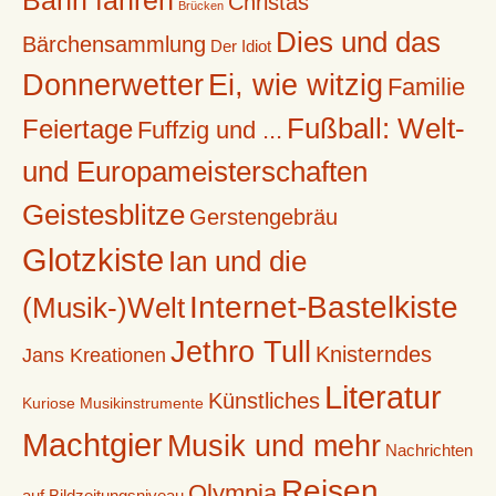
Christas
Brücken
Dies und das
Bärchensammlung
Der Idiot
Donnerwetter
Ei, wie witzig
Familie
Fußball: Welt-
Feiertage
Fuffzig und ...
und Europameisterschaften
Geistesblitze
Gerstengebräu
Glotzkiste
Ian und die
Internet-Bastelkiste
(Musik-)Welt
Jethro Tull
Knisterndes
Jans Kreationen
Literatur
Künstliches
Kuriose Musikinstrumente
Machtgier
Musik und mehr
Nachrichten
Reisen
Olympia
auf Bildzeitungsniveau